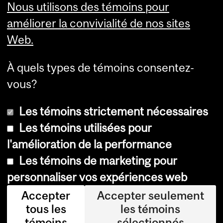
Nous utilisons des témoins pour
Fonds de recherche Santé
Association médicale
Québec (FRQS)
canadienne
améliorer la convivialité de nos sites
Chaires de recherche du
Association canadienne
Web.
Canada
pour l'éducation médicale
Collège royal des médecins
Service canadien de
et chirurgiens du Canada
jumelage des résidents
À quels types de témoins consentez-
(CARMS)
vous?
Les témoins strictement nécessaires
Les témoins utilisées pour
l'amélioration de la performance
© Université McGill, 2026
Les témoins de marketing pour
Accessibilité
personnaliser vos expériences web
Avis sur les témoins
Accepter
Accepter seulement
tous les
les témoins
Paramètres des témoins
témoins
sélectionnés