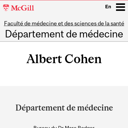
McGill
En
University
Faculté de médecine et des sciences de la santé
i
Département de médecine
Main
navigation
Albert Cohen
Department
and
Département de médecine
University
Information
Bureau du Dr Marc Rodger