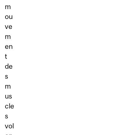
m
ou
ve
m
en
t
de
s
m
us
cle
s
vol