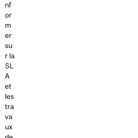
nf
or
m
er
su
r la
SL
A
et
les
tra
va
ux
de