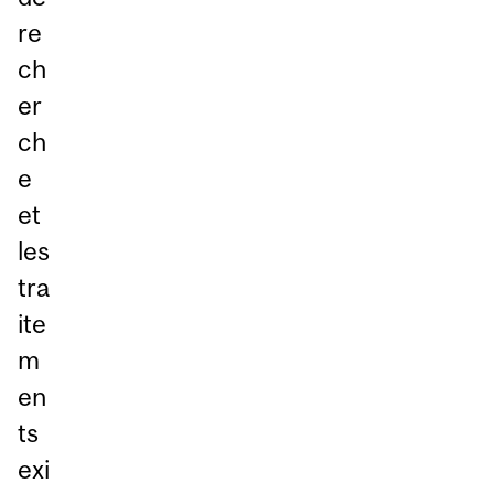
re
ch
er
ch
e
et
les
tra
ite
m
en
ts
exi