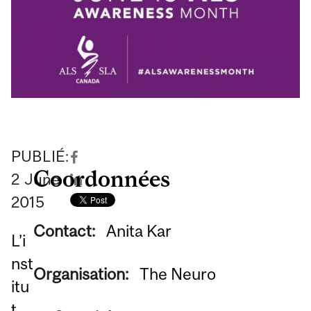
PUBLIÉ:
Coordonnées
2
June
2015
Contact:
Anita Kar
L’i
nst
Organisation:
The Neuro
itu
t