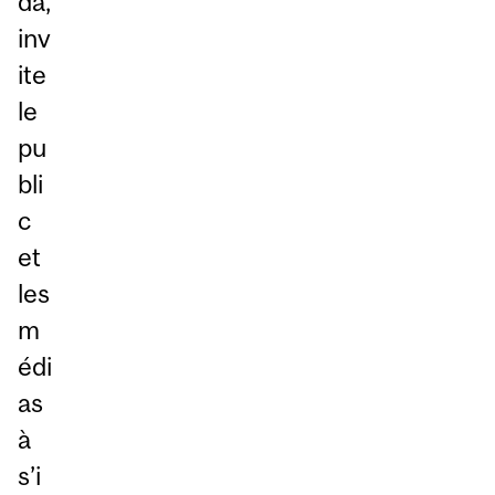
da,
inv
ite
le
pu
bli
c
et
les
m
édi
as
à
s’i