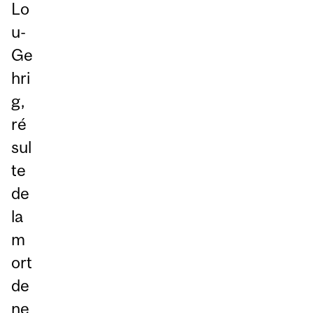
Lo
u-
Ge
hri
g,
ré
sul
te
de
la
m
ort
de
ne