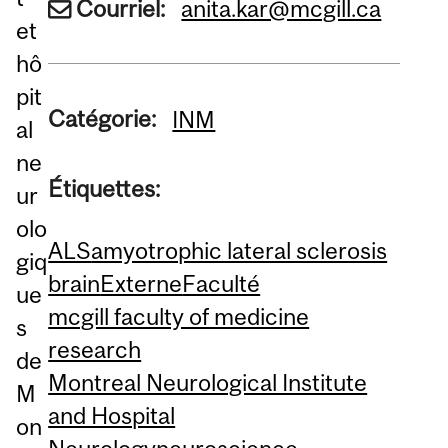
Courriel:
anita.kar@mcgill.ca
et
hô
pit
Catégorie:
INM
al
ne
Étiquettes:
ur
olo
ALS
amyotrophic lateral sclerosis
giq
brain
Externe
Faculté
ue
mcgill faculty of medicine
s
research
de
Montreal Neurological Institute
M
and Hospital
on