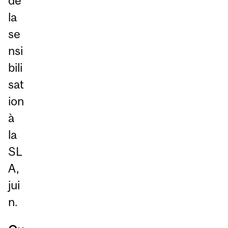
de
la
se
nsi
bili
sat
ion
à
la
SL
A,
jui
n.