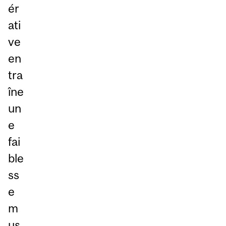
ér
ati
ve
en
tra
îne
un
e
fai
ble
ss
e
m
us