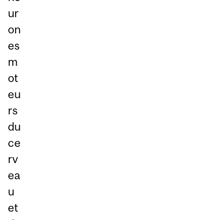
ur
on
es
m
ot
eu
rs
du
ce
rv
ea
u
et