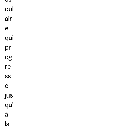
cul
air
e
qui
pr
og
re
ss
e
jus
qu’
à
la