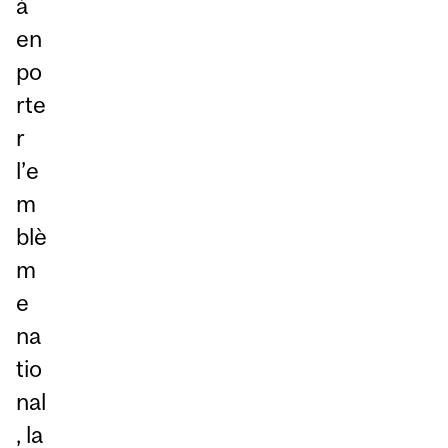
à
en
po
rte
r
l’e
m
blè
m
e
na
tio
nal
, la