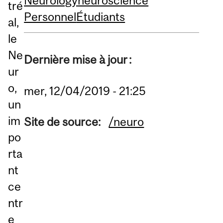
Neurology
neuroscience
tré
Personnel
Étudiants
al,
le
Ne
Dernière mise à jour :
ur
o,
mer, 12/04/2019 - 21:25
un
im
Site de source:
/neuro
po
rta
nt
ce
ntr
e