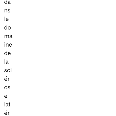
da
ns
le
do
ma
ine
de
la
scl
ér
os
e
lat
ér