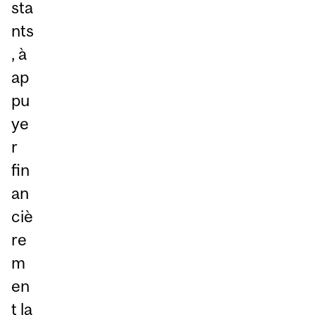
sta
nts
, à
ap
pu
ye
r
fin
an
ciè
re
m
en
t la