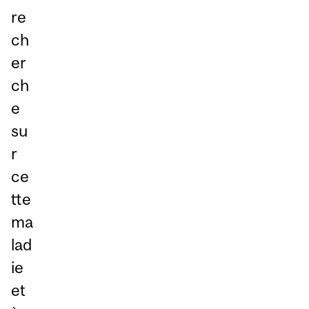
re
ch
er
ch
e
su
r
ce
tte
ma
lad
ie
et