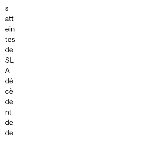
s
att
ein
tes
de
SL
A
dé
cè
de
nt
de
de