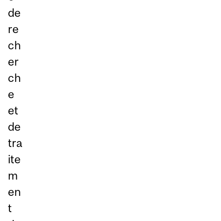
de
re
ch
er
ch
e
et
de
tra
ite
m
en
t