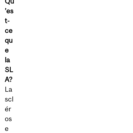
Qu
’es
t-
ce
qu
e
la
SL
A?
La
scl
ér
os
e