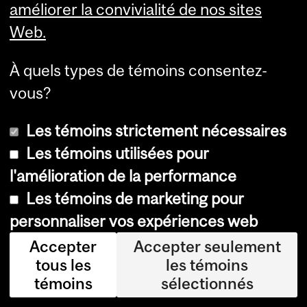
améliorer la convivialité de nos sites
té
Web.
cé
de
À quels types de témoins consentez-
nts
vous?
fa
Les témoins strictement nécessaires
mil
Les témoins utilisées pour
iau
l'amélioration de la performance
x
Les témoins de marketing pour
de
personnaliser vos expériences web
la
ma
Accepter
Accepter seulement
tous les
les témoins
lad
témoins
sélectionnés
ie.