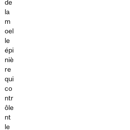
de
la
m
oel
le
épi
niè
re
qui
co
ntr
ôle
nt
le