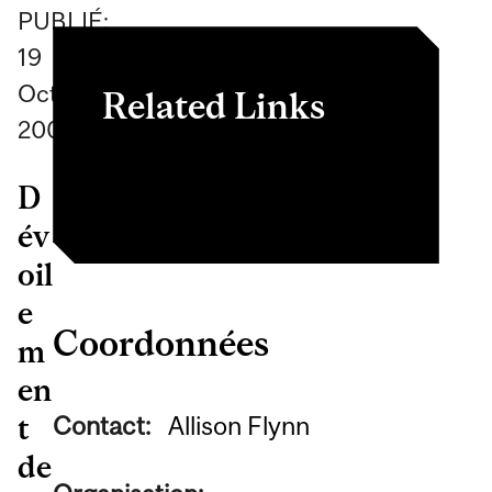
PUBLIÉ:
19
October
Related Links
2009
Prix Cundill en histoire
D
év
oil
e
Coordonnées
m
en
Contact:
Allison Flynn
t
de