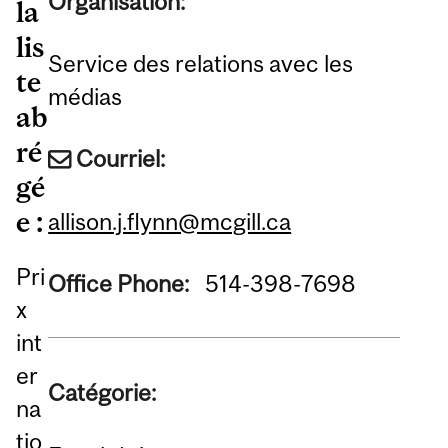
Organisation:
la
lis
Service des relations avec les
te
médias
ab
ré
Courriel:
gé
e :
allison.j.flynn@mcgill.ca
Pri
Office Phone:
514-398-7698
x
int
er
Catégorie:
na
tio