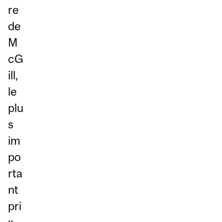
re
de
M
cG
ill,
le
plu
s
im
po
rta
nt
pri