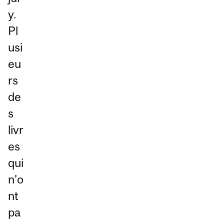
y.
Pl
usi
eu
rs
de
s
livr
es
qui
n'o
nt
pa