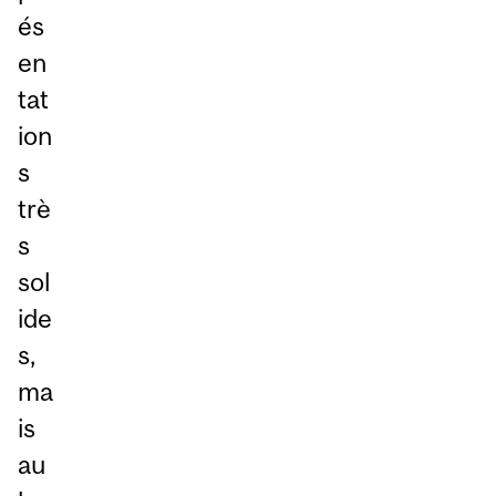
és
en
tat
ion
s
trè
s
sol
ide
s,
ma
is
au