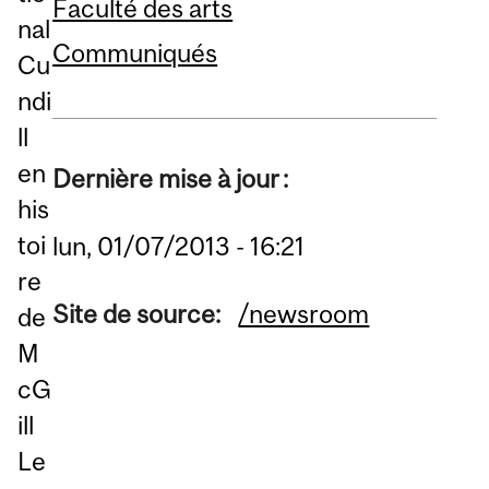
Faculté des arts
nal
Communiqués
Cu
ndi
ll
en
Dernière mise à jour :
his
toi
lun, 01/07/2013 - 16:21
re
Site de source:
/newsroom
de
M
cG
ill
Le