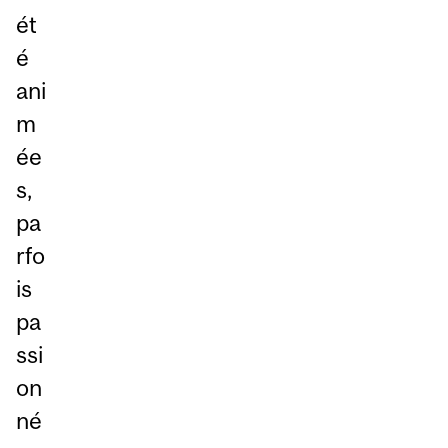
ét
é
ani
m
ée
s,
pa
rfo
is
pa
ssi
on
né