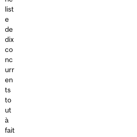
list
e
de
dix
co
nc
urr
en
ts
to
ut
à
fait