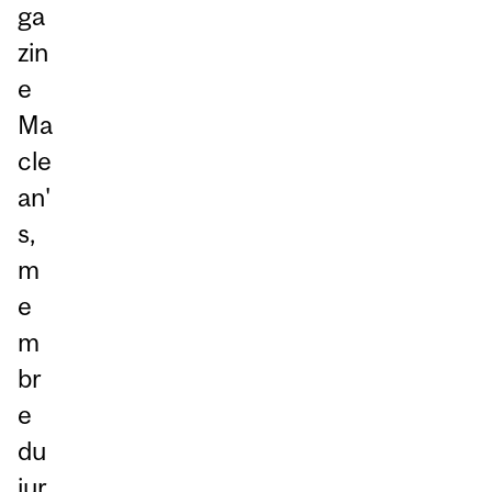
ga
zin
e
Ma
cle
an'
s,
m
e
m
br
e
du
jur