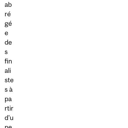
ab
ré
gé
e
de
s
fin
ali
ste
s à
pa
rtir
d'u
ne