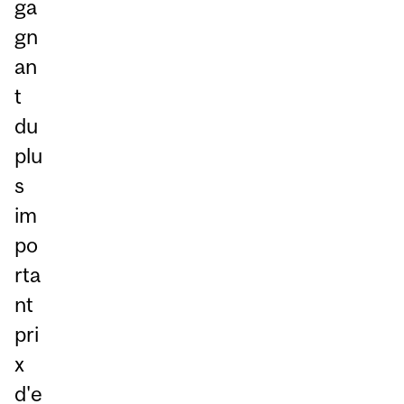
ga
gn
an
t
du
plu
s
im
po
rta
nt
pri
x
d'e