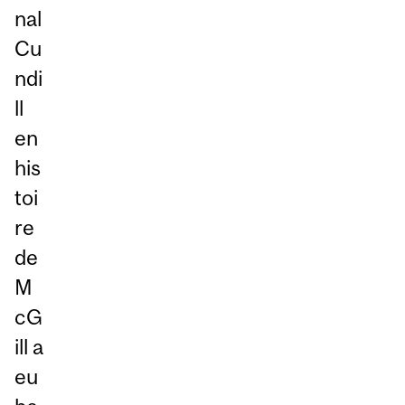
nal
Cu
ndi
ll
en
his
toi
re
de
M
cG
ill a
eu