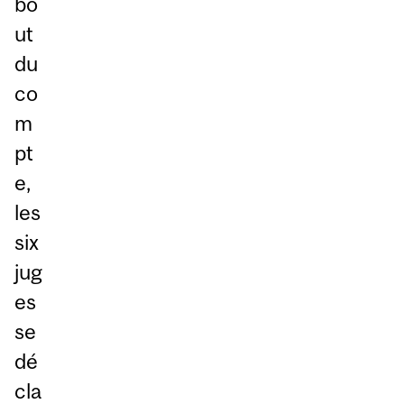
bo
ut
du
co
m
pt
e,
les
six
jug
es
se
dé
cla