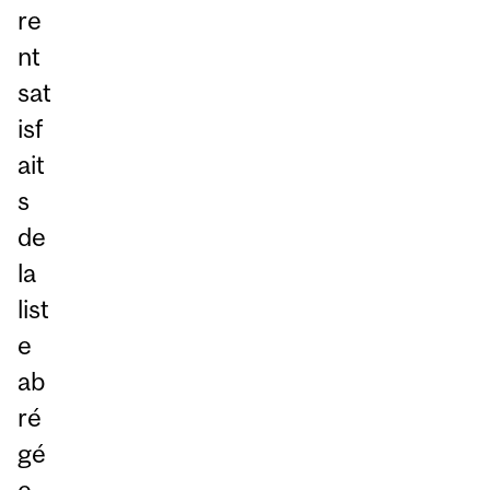
re
nt
sat
isf
ait
s
de
la
list
e
ab
ré
gé
e.