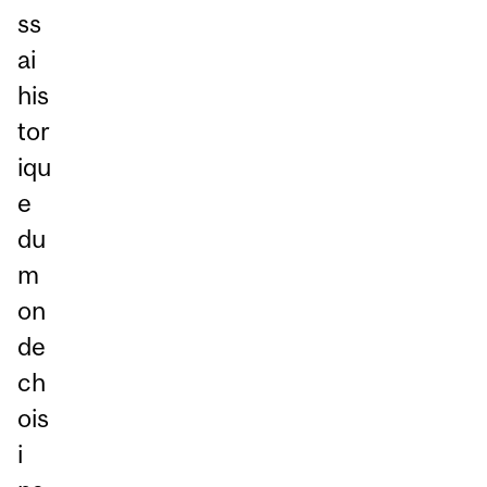
ss
ai
his
tor
iqu
e
du
m
on
de
ch
ois
i