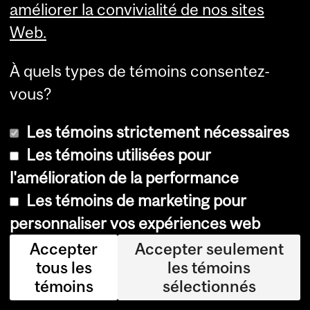
an
améliorer la convivialité de nos sites
dei
Web.
s
À quels types de témoins consentez-
et
vous?
ré
cip
Les témoins strictement nécessaires
ien
Les témoins utilisées pour
dai
l'amélioration de la performance
re
Les témoins de marketing pour
du
personnaliser vos expériences web
Pri
Accepter
Accepter seulement
x
tous les
les témoins
Pu
témoins
sélectionnés
litz