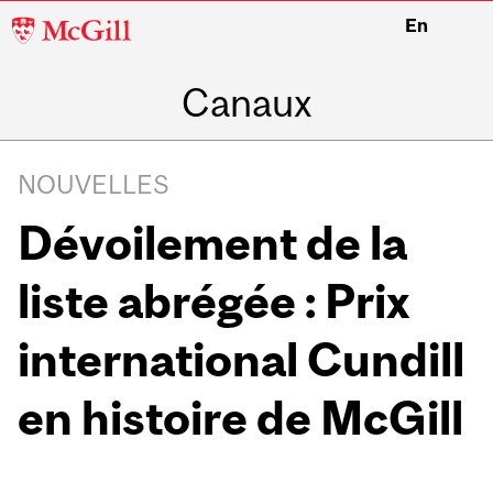
McGill
En
University
Canaux
NOUVELLES
Dévoilement de la
liste abrégée : Prix
international Cundill
en histoire de McGill