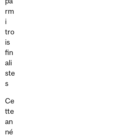
pa
rm
i
tro
is
fin
ali
ste
s
Ce
tte
an
né