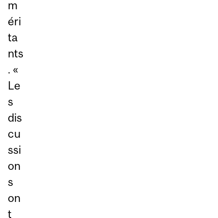
m
éri
ta
nts
. «
Le
s
dis
cu
ssi
on
s
on
t