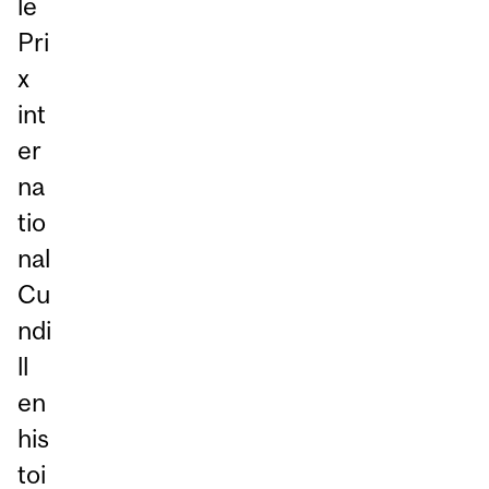
le
Pri
x
int
er
na
tio
nal
Cu
ndi
ll
en
his
toi