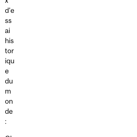
x
d'e
ss
ai
his
tor
iqu
e
du
m
on
de
: