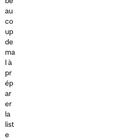
be
au
co
up
de
ma
l à
pr
ép
ar
er
la
list
e