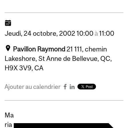
Jeudi,
24
octobre,
2002
10:00
à
11:00
Pavillon Raymond
21 111, chemin
Lakeshore, St Anne de Bellevue, QC,
H9X 3V9, CA
Ajouter au calendrier
Ma
ria