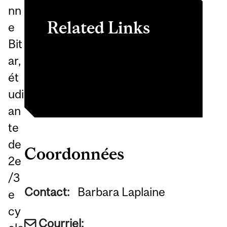
nn
Related Links
e
Bit
Sci. aliment./chimie
ar,
agricole
ét
udi
an
te
de
Coordonnées
2e
/3
Contact:
Barbara Laplaine
e
cy
Courriel: