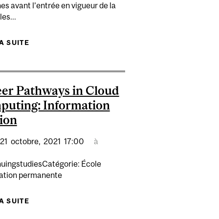
s avant l’entrée en vigueur de la
les...
NUMÉRIQUE
LA SUITE
DE EXPERT: LE CANADA CONCLUT UN ACCORD
AVEC GOOGLE SUR L'INFORMATION EN LIGNE
er Pathways in Cloud
uting: Information
ion
21
octobre,
2021
17:00
à
nuingstudiesCatégorie: École
ation permanente
LA SUITE
DE CAREER PATHWAYS IN CLOUD COMPUTING:
INFORMATION SESSION
BALANCE IN AN ERA OF CONSTANT CONNECTION