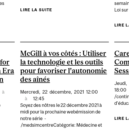
des
semaine
Loi sur 
LIRE LA SUITE
DE EXPERTES : SOUVERAINETÉ 
CHNOLOGIE ET VIOLENCE FONDÉE SUR LE GENRE
LIRE 
McGill à vos côtés : Utiliser
Care
for
la technologie et les outils
Comp
n Era
pour favoriser l’autonomie
Sess
n
des aînés
Jeudi,
18:00
à
Mercredi,
22
décembre,
2021
12:00
/conti
à
12:45
d’éduc
e
Soyez des nôtres le 22 décembre 2021 à
midi pour la prochaine webémission de
notre série -
LIRE 
/medsimcentreCatégorie: Médecine et
NESS 101: SUSTAINABLE STRATEGIES FOR TECH-LIFE 