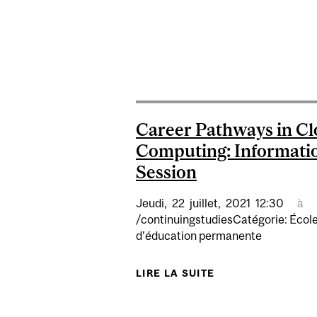
Career Pathways in C
Computing: Informati
Session
Jeudi,
22
juillet,
2021
12:30
à
/continuingstudiesCatégorie: Écol
d’éducation permanente
LIRE LA SUITE
DE CAREER PATH