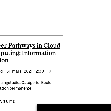
ISER LA TECHNOLOGIE ET LES OUTILS POUR FAVORISER
’AUTONOMIE DES AÎNÉS
er Pathways in Cloud
uting: Information
ion
di,
31
mars,
2021
12:30
à
nuingstudiesCatégorie: École
ation permanente
SPORT
LA SUITE
DE CAREER PATHWAYS IN CLOUD COMPUTING:
INFORMATION SESSION