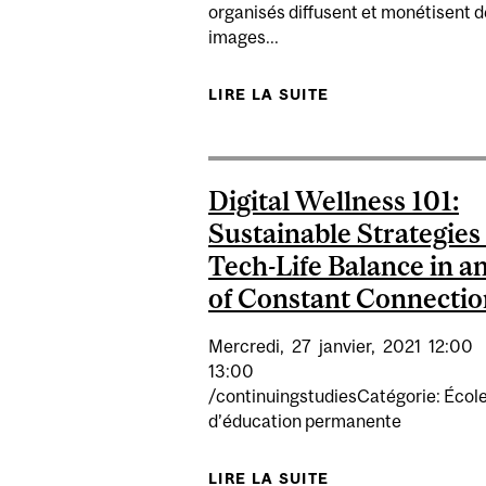
organisés diffusent et monétisent 
images...
LIRE LA SUITE
DE EXPERTE : TE
Digital Wellness 101:
Sustainable Strategies 
Tech-Life Balance in a
of Constant Connectio
Mercredi,
27
janvier,
2021
12:00
13:00
/continuingstudiesCatégorie: Écol
d’éducation permanente
LIRE LA SUITE
DE DIGITAL WELL