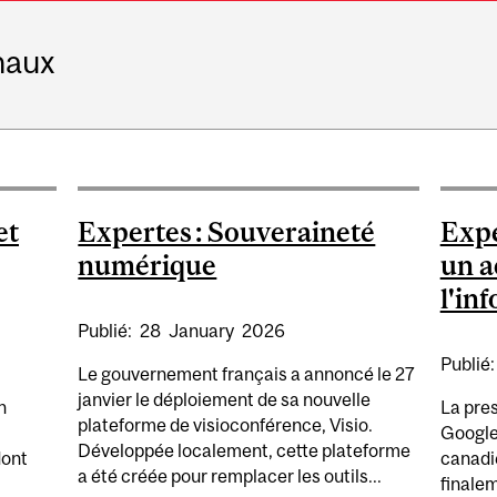
naux
et
Expertes : Souveraineté
Expe
numérique
un a
l'in
Publié:
28
January
2026
Publié
Le gouvernement français a annoncé le 27
janvier le déploiement de sa nouvelle
n
La pre
plateforme de visioconférence, Visio.
Google 
Développée localement, cette plateforme
dont
canadi
a été créée pour remplacer les outils...
finalem