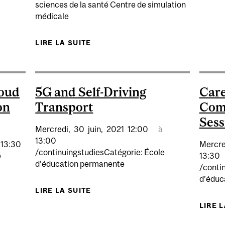
sciences de la santé Centre de simulation
médicale
LIRE LA SUITE
DE MCGILL À VOS CÔTÉS : UTIL
L
loud
5G and Self-Driving
Care
on
Transport
Comp
Sess
Mercredi,
30
juin,
2021
12:00
à
13:00
13:30
Mercre
/continuingstudiesCatégorie: École
e
13:30
d’éducation permanente
/conti
d’éduc
LIRE LA SUITE
DE 5G AND SELF-DRIVING TRAN
WAYS IN CLOUD COMPUTING: INFORMATION SESSION
LIRE 