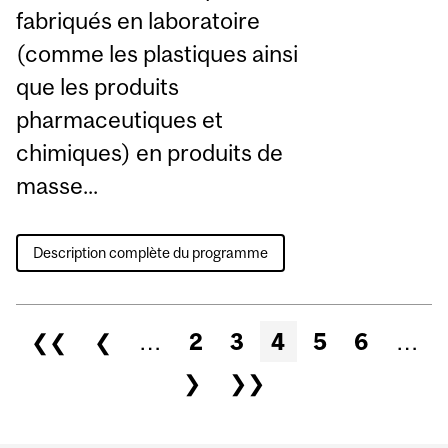
fabriqués en laboratoire
(comme les plastiques ainsi
que les produits
pharmaceutiques et
chimiques) en produits de
masse...
Description complète du programme
Pages
❮❮
❮
…
2
3
4
5
6
…
❯
❯❯