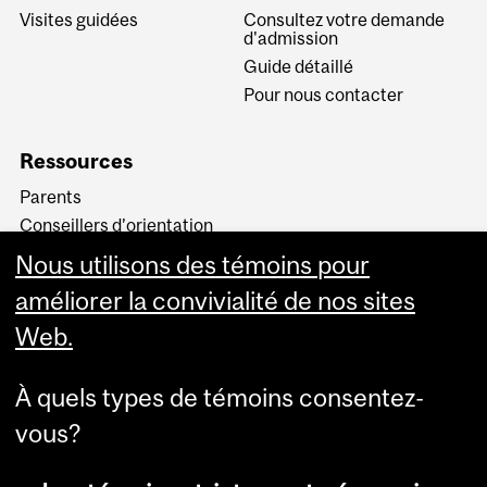
Visites guidées
Consultez votre demande
d'admission
Guide détaillé
Pour nous contacter
Ressources
Parents
Conseillers d’orientation
Candidats acceptés
Nous utilisons des témoins pour
Terminologie
améliorer la convivialité de nos sites
Web.
À quels types de témoins consentez-
vous?