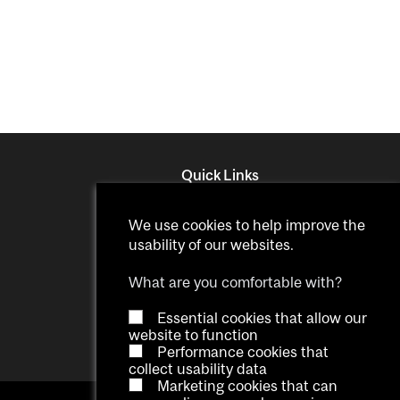
Quick Links
Minerva
We use cookies to help improve the
Service Point
usability of our websites.
Student Accounts Office
Legal Documents
What are you comfortable with?
Essential cookies that allow our
website to function
Performance cookies that
collect usability data
Marketing cookies that can