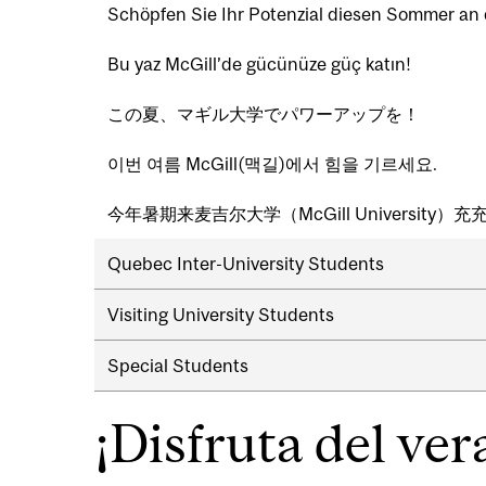
Schöpfen Sie Ihr Potenzial diesen Sommer an d
Bu yaz McGill’de gücünüze güç katın!
この夏、マギル大学でパワーアップを！
이번 여름 McGill(맥길)에서 힘을 기르세요.
今年暑期来麦吉尔大学（McGill University）
Quebec Inter-University Students
Visiting University Students
Special Students
¡Disfruta del ve