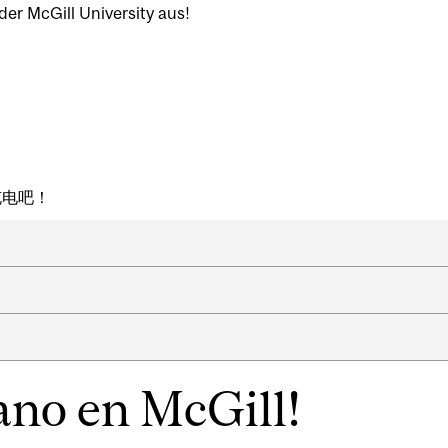
er McGill University aus!
充充电吧！
rano en McGill!