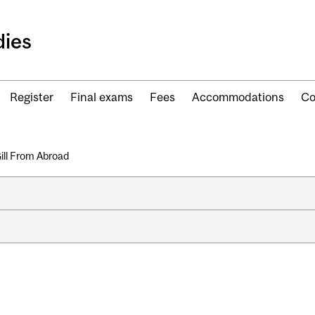
ies
Register
Final exams
Fees
Accommodations
Co
ll From Abroad