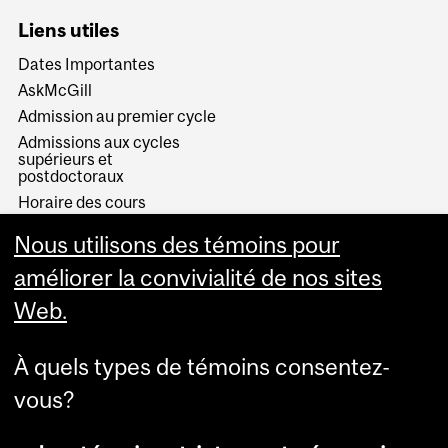
Liens utiles
Dates Importantes
AskMcGill
Admission au premier cycle
Admissions aux cycles
supérieurs et
postdoctoraux
Horaire des cours
Visual Schedule Builder
Nous utilisons des témoins pour
Services aux étudiants
améliorer la convivialité de nos sites
Web.
À quels types de témoins consentez-
vous?