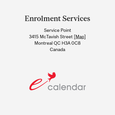
Department
and
Enrolment Services
University
Service Point
Information
3415 McTavish Street [
Map
]
Montreal QC H3A 0C8
Canada