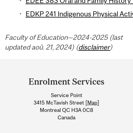
EDEE 383 Oral and Family History 
EDKP 241 Indigenous Physical Activi
Faculty of Education—2024-2025 (last
updated aoû. 21, 2024) (
disclaimer
)
Department
and
Enrolment Services
University
Service Point
Information
3415 McTavish Street [
Map
]
Montreal QC H3A 0C8
Canada