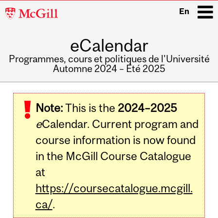
McGill
En
University
eCalendar
i
Programmes, cours et politiques de l'Université
Automne 2024 – Été 2025
Main
navigation
Note:
This is the
2024–2025
e
Calendar. Current program and
course information is now found
in the McGill Course Catalogue
at
https://coursecatalogue.mcgill.
ca/
.