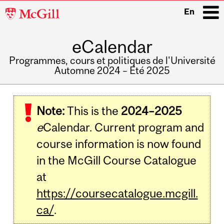
McGill
En
University
eCalendar
i
Programmes, cours et politiques de l'Université
Automne 2024 – Été 2025
Main
navigation
Note:
This is the
2024–2025
e
Calendar. Current program and
course information is now found
in the McGill Course Catalogue
at
https://coursecatalogue.mcgill.
ca/
.