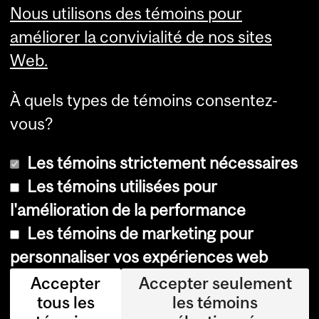
Visual Schedule Builder
Nous utilisons des témoins pour
Services aux étudiants
améliorer la convivialité de nos sites
Web.
À quels types de témoins consentez-
vous?
Les témoins strictement nécessaires
Les témoins utilisées pour
l'amélioration de la performance
© Université McGill, 2026
Les témoins de marketing pour
Accessibilité
personnaliser vos expériences web
Avis sur les témoins
Accepter
Accepter seulement
tous les
les témoins
Paramètres des témoins