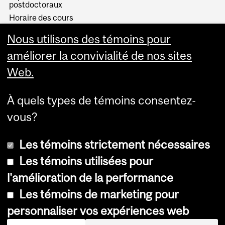
postdoctoraux
Horaire des cours
Visual Schedule Builder
Nous utilisons des témoins pour
Services aux étudiants
améliorer la convivialité de nos sites
Web.
À quels types de témoins consentez-
vous?
Les témoins strictement nécessaires
Les témoins utilisées pour
l'amélioration de la performance
© Université McGill, 2026
Les témoins de marketing pour
Accessibilité
personnaliser vos expériences web
Avis sur les témoins