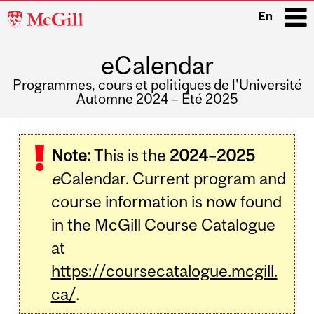
McGill
En
University
eCalendar
i
Programmes, cours et politiques de l'Université
Automne 2024 – Été 2025
Main
navigation
Note:
This is the
2024–2025
e
Calendar. Current program and
course information is now found
in the McGill Course Catalogue
at
https://coursecatalogue.mcgill.
ca/
.