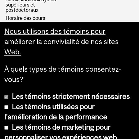
supérieurs et
postdoctoraux
Horaire des cours
Visual Schedule Builder
Nous utilisons des témoins pour
Services aux étudiants
améliorer la convivialité de nos sites
Web.
À quels types de témoins consentez-
vous?
Les témoins strictement nécessaires
Les témoins utilisées pour
l'amélioration de la performance
© Université McGill, 2026
Les témoins de marketing pour
Accessibilité
personnaliser vos expériences web