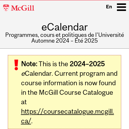
McGill
En
University
eCalendar
i
Programmes, cours et politiques de l'Université
Automne 2024 – Été 2025
Main
navigation
Note:
This is the
2024–2025
e
Calendar. Current program and
course information is now found
in the McGill Course Catalogue
at
https://coursecatalogue.mcgill.
ca/
.