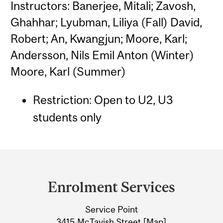
Instructors: Banerjee, Mitali; Zavosh,
Ghahhar; Lyubman, Liliya (Fall) David,
Robert; An, Kwangjun; Moore, Karl;
Andersson, Nils Emil Anton (Winter)
Moore, Karl (Summer)
Restriction: Open to U2, U3
students only
Department
and
Enrolment Services
University
Service Point
Information
3415 McTavish Street [
Map
]