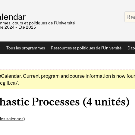
Saisis
lendar
vos
mots-
mes, cours et politiques de l'Université
clés
e 2024 – Été 2025
s
Tous les programmes
Ressources et politiques de l'Université
Dat
e
Calendar. Current program and course information is now fou
gill.ca/
.
astic Processes (4 unités)
des sciences
)