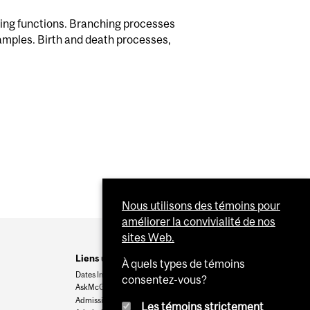
ting functions. Branching processes
xamples. Birth and death processes,
Nous utilisons des témoins pour
améliorer la convivialité de nos
sites Web.
Liens utiles
À quels types de témoins
Dates Importantes
consentez-vous?
AskMcGill
Admission au premier cycle
Les témoins strictement