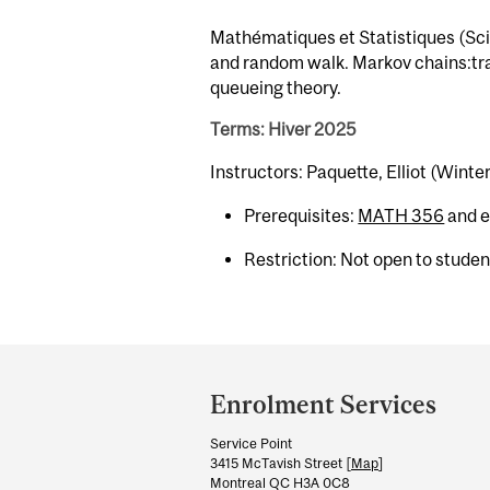
Mathématiques et Statistiques (Sci)
and random walk. Markov chains:tran
queueing theory.
Terms: Hiver 2025
Instructors: Paquette, Elliot (Winte
Prerequisites:
MATH 356
and e
Restriction: Not open to stude
Department
and
Enrolment Services
University
Service Point
Information
3415 McTavish Street [
Map
]
Montreal QC H3A 0C8