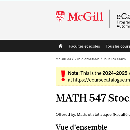
McGill
eCa
University
Program
Automn
Main
Facultés et écoles
Tous les cour
navigation
McGill.ca
/
Vue d'ensemble
/
Tous les cours
Note:
This is the
2024–2025
at
https://coursecatalogue.mc
MATH 547 Stoch
Offered by: Math. et statistique (
Faculté 
Vue d'ensemble