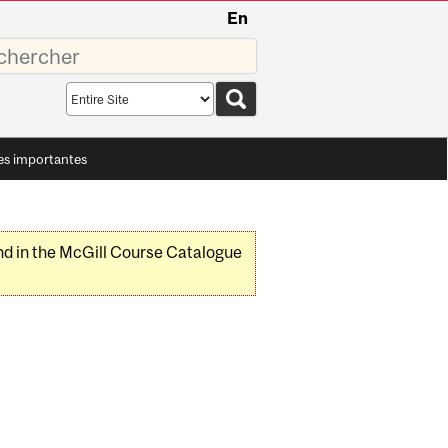
En
sez
Search
scope
es importantes
nd in the McGill Course Catalogue