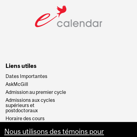
Liens utiles
Dates Importantes
AskMcGill
Admission au premier cycle
Admissions aux cycles
supérieurs et
postdoctoraux
Horaire des cours
Visual Schedule Builder
Nous utilisons des témoins pour
Services aux étudiants