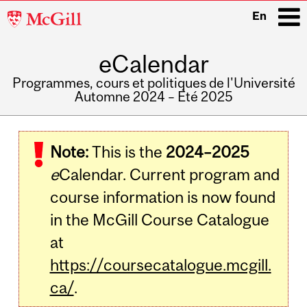
McGill
En
University
eCalendar
i
Programmes, cours et politiques de l'Université
Automne 2024 – Été 2025
Main
navigation
Note:
This is the
2024–2025
e
Calendar. Current program and
course information is now found
in the McGill Course Catalogue
at
https://coursecatalogue.mcgill.
ca/
.