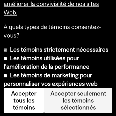
améliorer la convivialité de nos sites
Web.
À quels types de témoins consentez-
vous?
Les témoins strictement nécessaires
Les témoins utilisées pour
l'amélioration de la performance
© Université McGill, 2026
Les témoins de marketing pour
Accessibilité
personnaliser vos expériences web
Avis sur les témoins
Accepter
Accepter seulement
tous les
les témoins
Paramètres des témoins
témoins
sélectionnés
Se connecter