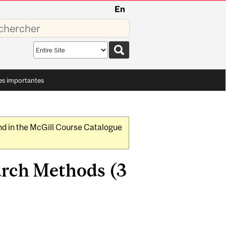
En
sez
Search
scope
es importantes
nd in the McGill Course Catalogue
arch Methods (3