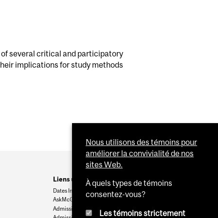
f several critical and participatory
heir implications for study methods
Nous utilisons des témoins pour
améliorer la convivialité de nos
sites Web.
Liens utiles
À quels types de témoins
Dates Importantes
consentez-vous?
AskMcGill
Admission au premier cycle
Les témoins strictement
Admissions aux cycles