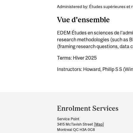
Administered by: Études supérieures et 
Vue d'ensemble
EDEM Études en sciences de l’adminis
research methodologies (such as Bla
(framing research questions, data c
Terms: Hiver 2025
Instructors: Howard, Philip S S (Win
Department
and
Enrolment Services
University
Service Point
Information
3415 McTavish Street [
Map
]
Montreal QC H3A 0C8