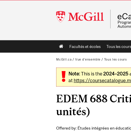
McGill
eCa
University
Program
Automn
Main
Facultés et écoles
Tous les cour
navigation
McGill.ca
/
Vue d'ensemble
/
Tous les cours
Note:
This is the
2024–2025
at
https://coursecatalogue.mc
EDEM 688 Criti
unités)
Offered by: Études intégrées en éducatio