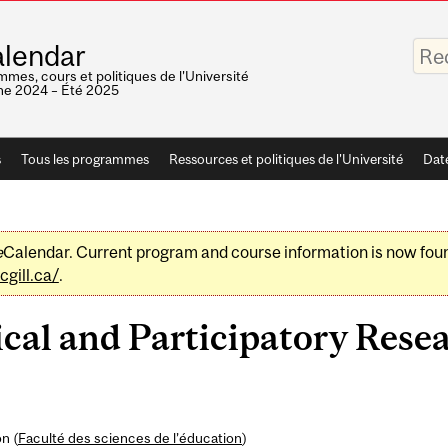
Saisis
lendar
vos
mots-
mes, cours et politiques de l'Université
clés
e 2024 – Été 2025
s
Tous les programmes
Ressources et politiques de l'Université
Dat
e
Calendar. Current program and course information is now fou
gill.ca/
.
cal and Participatory Rese
n (
Faculté des sciences de l’éducation
)