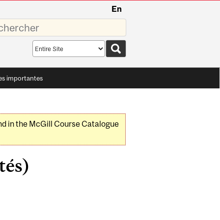
En
sez
Search
scope
es importantes
nd in the McGill Course Catalogue
tés)