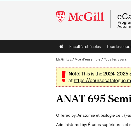
McGill
eCa
University
Program
Automn
Main
Facultés et écoles
Tous les cour
navigation
McGill.ca
/
Vue d'ensemble
/
Tous les cours
Note:
This is the
2024–2025
at
https://coursecatalogue.mc
ANAT 695 Semina
Offered by: Anatomie et biologie cell. (
Fa
Administered by: Études supérieures et 