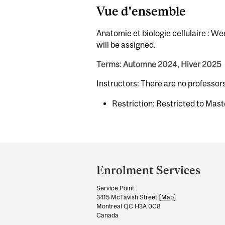
Vue d'ensemble
Anatomie et biologie cellulaire : W
will be assigned.
Terms: Automne 2024, Hiver 2025
Instructors: There are no professo
Restriction: Restricted to Mast
Department
and
Enrolment Services
University
Service Point
Information
3415 McTavish Street [
Map
]
Montreal QC H3A 0C8
Canada