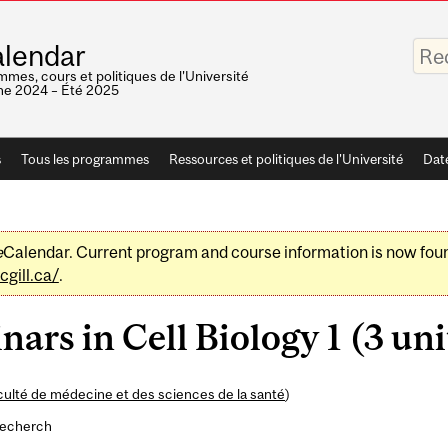
Saisis
lendar
vos
mots-
mes, cours et politiques de l'Université
clés
e 2024 – Été 2025
s
Tous les programmes
Ressources et politiques de l'Université
Dat
e
Calendar. Current program and course information is now fou
gill.ca/
.
rs in Cell Biology 1 (3 uni
culté de médecine et des sciences de la santé
)
recherch