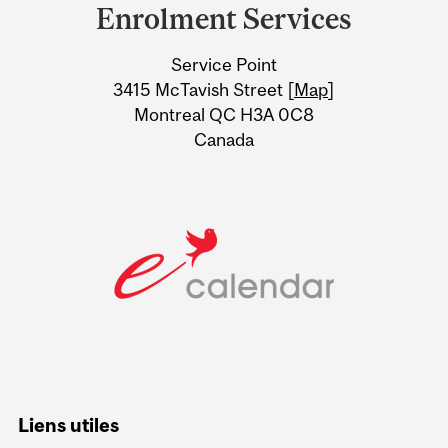
and
Enrolment Services
University
Service Point
Information
3415 McTavish Street [
Map
]
Montreal QC H3A 0C8
Canada
Liens utiles