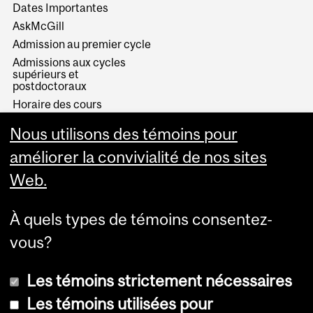
Dates Importantes
AskMcGill
Admission au premier cycle
Admissions aux cycles
supérieurs et
postdoctoraux
Horaire des cours
Visual Schedule Builder
Nous utilisons des témoins pour
Services aux étudiants
améliorer la convivialité de nos sites
Web.
À quels types de témoins consentez-
vous?
Les témoins strictement nécessaires
Les témoins utilisées pour