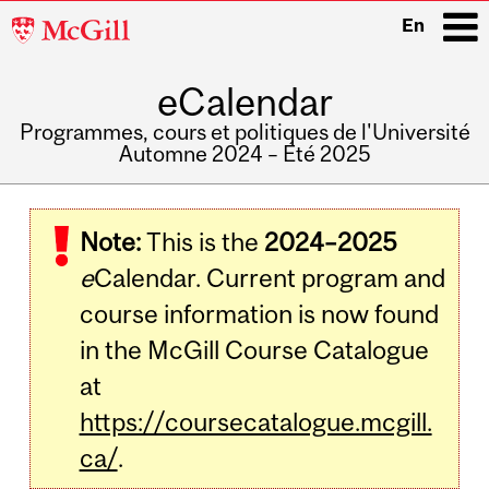
McGill
En
University
eCalendar
i
Programmes, cours et politiques de l'Université
Automne 2024 – Été 2025
Main
navigation
Note:
This is the
2024–2025
e
Calendar. Current program and
course information is now found
in the McGill Course Catalogue
at
https://coursecatalogue.mcgill.
ca/
.