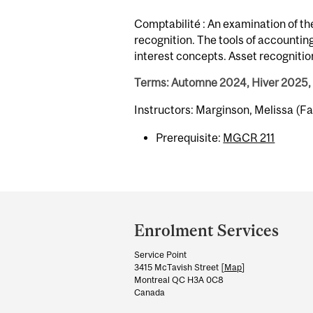
Comptabilité : An examination of the
recognition. The tools of accounti
interest concepts. Asset recogniti
Terms: Automne 2024, Hiver 2025,
Instructors: Marginson, Melissa (F
Prerequisite:
MGCR 211
Department
and
Enrolment Services
University
Service Point
Information
3415 McTavish Street [
Map
]
Montreal QC H3A 0C8
Canada