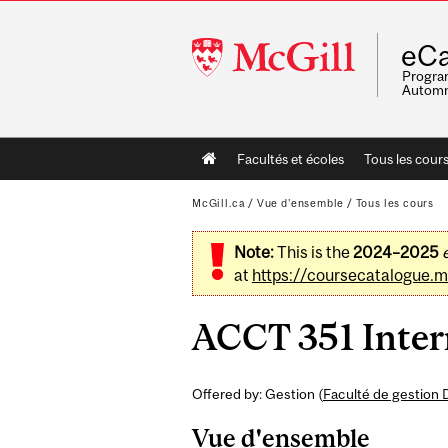
McGill
eCa
University
Program
Automn
Main
Facultés et écoles
Tous les cour
navigation
McGill.ca
/
Vue d'ensemble
/
Tous les cours
Note:
This is the
2024–2025
at
https://coursecatalogue.mc
ACCT 351 Interm
Offered by: Gestion (
Faculté de gestion 
Vue d'ensemble