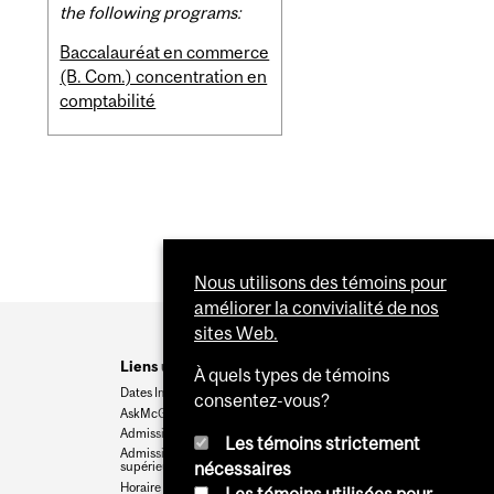
the following programs:
Baccalauréat en commerce
(B. Com.) concentration en
comptabilité
Nous utilisons des témoins pour
améliorer la convivialité de nos
sites Web.
Liens utiles
À quels types de témoins
Dates Importantes
consentez-vous?
AskMcGill
Admission au premier cycle
Les témoins strictement
Admissions aux cycles
nécessaires
supérieurs et postdoctoraux
Horaire des cours