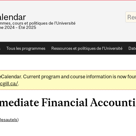
Saisis
lendar
vos
mots-
mes, cours et politiques de l'Université
clés
e 2024 – Été 2025
s
Tous les programmes
Ressources et politiques de l'Université
Dat
e
Calendar. Current program and course information is now fou
gill.ca/
.
ediate Financial Accountin
Desautels
)