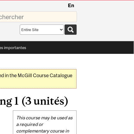
En
sez
Search
scope
es importantes
nd in the McGill Course Catalogue
g 1 (3 unités)
Related
This course may be used as
Content
a required or
complementary course in