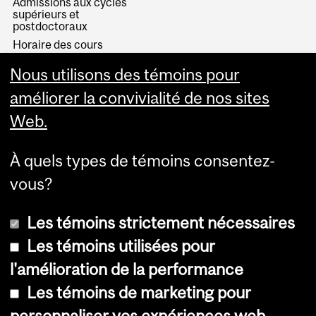
Admissions aux cycles
supérieurs et
postdoctoraux
Horaire des cours
Visual Schedule Builder
Nous utilisons des témoins pour
Services aux étudiants
améliorer la convivialité de nos sites
Web.
À quels types de témoins consentez-
vous?
Les témoins strictement nécessaires
Les témoins utilisées pour
l'amélioration de la performance
© Université McGill, 2026
Les témoins de marketing pour
Accessibilité
personnaliser vos expériences web