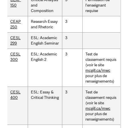
150
and
l'enseignant
Composition
requise
CEAP
Research Essay
3
250
and Rhetoric
CESL
ESL: Academic
3
299
English Seminar
CESL
ESL: Academic
3
Test de
300
English 2
classement requis
(voir le site
mcgill.ca/mwc
pour plus de
renseignements)
CESL
ESL: Essay &
3
Test de
400
Critical Thinking
classement requis
(voir le site
mcgill.ca/mwc
pour plus de
renseignements)