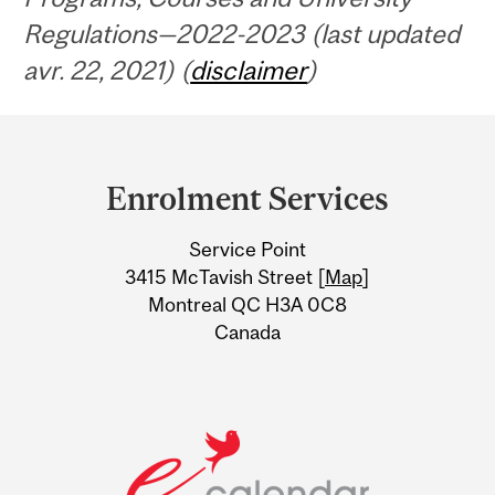
Regulations—2022-2023 (last updated
avr. 22, 2021) (
disclaimer
)
Department
and
Enrolment Services
University
Service Point
Information
3415 McTavish Street [
Map
]
Montreal QC H3A 0C8
Canada