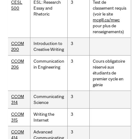
CESL
ESL: Research
3
Test de
500
Essay and
classement requis
Rhetoric
(voir le site
mcgill.ca/mwc
pour plus de
renseignements)
CCOM
Introduction to
3
200
Creative Writing
CCOM
Communication
3
Cours obligatoire
206
in Engineering
réservé aux
étudiants de
premier cycle en
génie
CCOM
Communicating
3
314
Science
CCOM
Writing the
3
315
Internet
CCOM
Advanced
3
414
Communicating