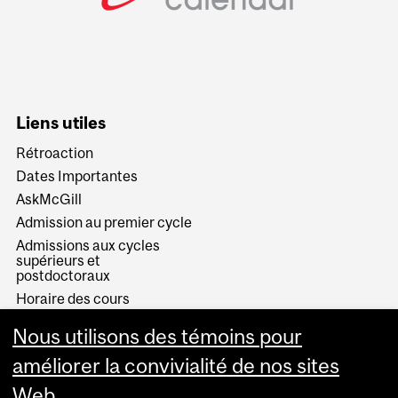
Liens utiles
Rétroaction
Dates Importantes
AskMcGill
Admission au premier cycle
Admissions aux cycles
supérieurs et
postdoctoraux
Horaire des cours
Visual Schedule Builder
Nous utilisons des témoins pour
Services aux étudiants
améliorer la convivialité de nos sites
Web.