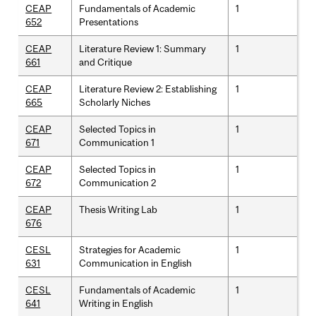
CEAP
Fundamentals of Academic
1
652
Presentations
CEAP
Literature Review 1: Summary
1
661
and Critique
CEAP
Literature Review 2: Establishing
1
665
Scholarly Niches
CEAP
Selected Topics in
1
671
Communication 1
CEAP
Selected Topics in
1
672
Communication 2
CEAP
Thesis Writing Lab
1
676
CESL
Strategies for Academic
1
631
Communication in English
CESL
Fundamentals of Academic
1
641
Writing in English