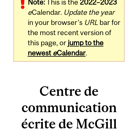
Note:
This is the
2022–2023
e
Calendar.
Update the year
in your browser's
URL
bar for
the most recent version of
this page, or
jump to the
newest
e
Calendar
.
Centre de
communication
écrite de McGill