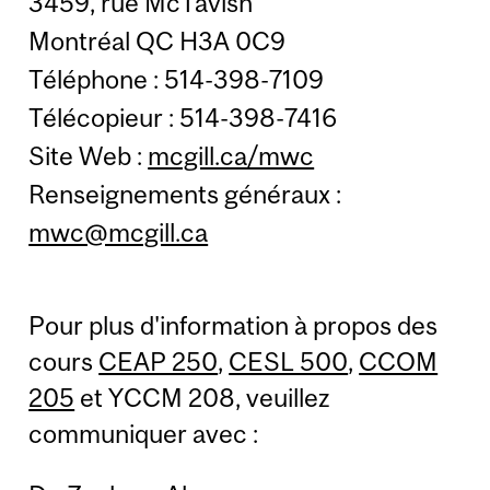
3459, rue McTavish
Montréal QC H3A 0C9
Téléphone : 514-398-7109
Télécopieur : 514-398-7416
Site Web :
mcgill.ca/mwc
Renseignements généraux :
mwc@mcgill.ca
Pour plus d'information à propos des
cours
CEAP 250
,
CESL 500
,
CCOM
205
et YCCM 208, veuillez
communiquer avec :