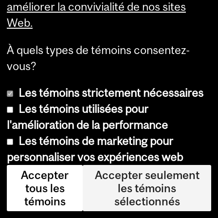
améliorer la convivialité de nos sites
du postulant. Touts les candidats
Web.
doivent établir leur catégorie avant
de soumettre un demande:
À quels types de témoins consentez-
vous?
Résident de la Province de
Québec: Citoyen canadien ou
Les témoins strictement nécessaires
résident permanent qui détient
Les témoins utilisées pour
le statut de Résident de Québec.
l'amélioration de la performance
Les témoins de marketing pour
Cette catégorie est subdivisée
personnaliser vos expériences web
en: a) Québec - universitaire: les
Accepter
Accepter seulement
candidats sont titulaires d'un
tous les
les témoins
diplôme universitaire (et peut-
témoins
sélectionnés
être aussi les diplômes plus