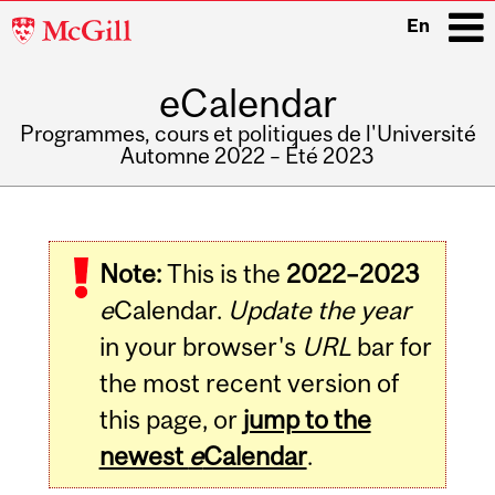
McGill
En
University
eCalendar
i
Programmes, cours et politiques de l'Université
Automne 2022 – Été 2023
Main
navigation
Note:
This is the
2022–2023
e
Calendar.
Update the year
in your browser's
URL
bar for
the most recent version of
this page, or
jump to the
newest
e
Calendar
.