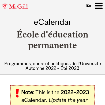
McGill
En
University
eCalendar
i
École d'éducation
permanente
Programmes, cours et politiques de l'Université
Automne 2022 – Été 2023
Main
navigation
Note:
This is the
2022–2023
e
Calendar.
Update the year