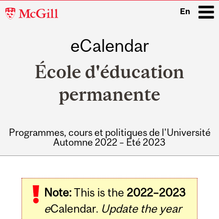
McGill
En
University
eCalendar
i
École d'éducation
permanente
Programmes, cours et politiques de l'Université
Automne 2022 – Été 2023
Main
navigation
Note:
This is the
2022–2023
e
Calendar.
Update the year