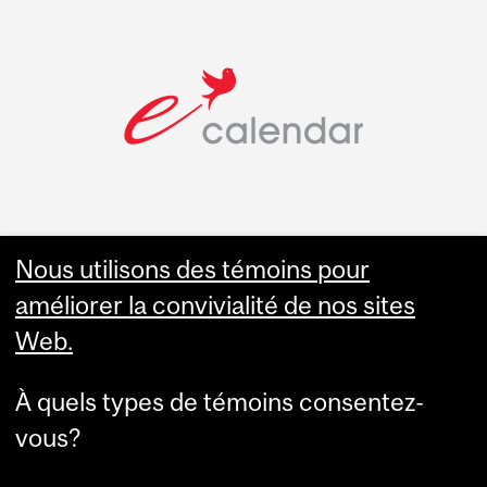
Nous utilisons des témoins pour
Faculty Links
améliorer la convivialité de nos sites
Web.
Site web de l'Éép
À quels types de témoins consentez-
Contact
vous?