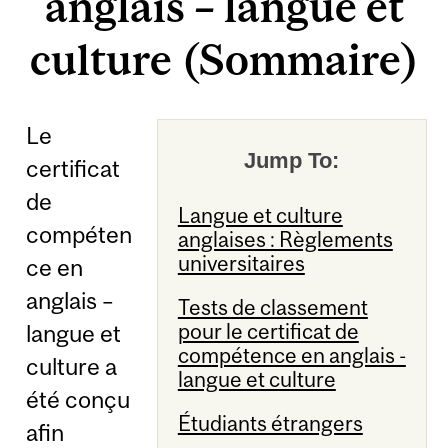
anglais – langue et
culture (Sommaire)
Le
Jump To:
certificat
de
Langue et culture
compéten
anglaises : Règlements
universitaires
ce en
anglais –
Tests de classement
pour le certificat de
langue et
compétence en anglais -
culture a
langue et culture
été conçu
Étudiants étrangers
afin