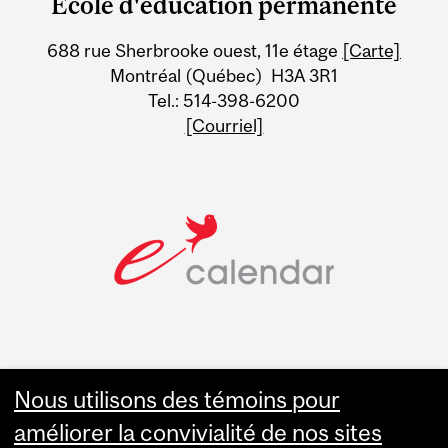
École d'éducation permanente
University
688 rue Sherbrooke ouest, 11e étage
[Carte]
Information
Montréal (Québec) H3A 3R1
Tel.: 514-398-6200
[Courriel]
Nous utilisons des témoins pour
Faculty Links
améliorer la convivialité de nos sites