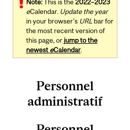
Note:
This is the
2022–2023
e
Calendar.
Update the year
in your browser's
URL
bar for
the most recent version of
this page, or
jump to the
newest
e
Calendar
.
Personnel
administratif
Personnel