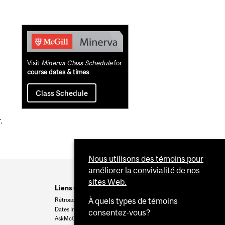
Related
Content
Visit
Minerva Class Schedule
for
course dates & times
Class Schedule
.
Nous utilisons des témoins pour
améliorer la convivialité de nos
sites Web.
Liens utiles
Rétroaction
À quels types de témoins
Dates Importantes
consentez-vous?
AskMcGill