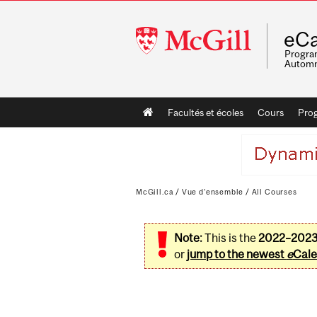
McGill
eCa
University
Program
Automn
Main
Facultés et écoles
Cours
Pro
navigation
McGill.ca
/
Vue d'ensemble
/
All Courses
Note:
This is the
2022–202
or
jump to the newest
e
Cale