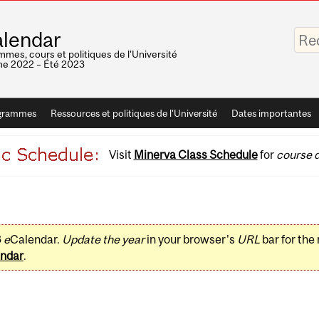
Saisis
lendar
vos
mots-
mes, cours et politiques de l'Université
clés
e 2022 – Été 2023
grammes
Ressources et politiques de l'Université
Dates importantes
Visit
Minerva Class Schedule
for
course d
3
e
Calendar.
Update the year
in your browser's
URL
bar for the
ndar
.