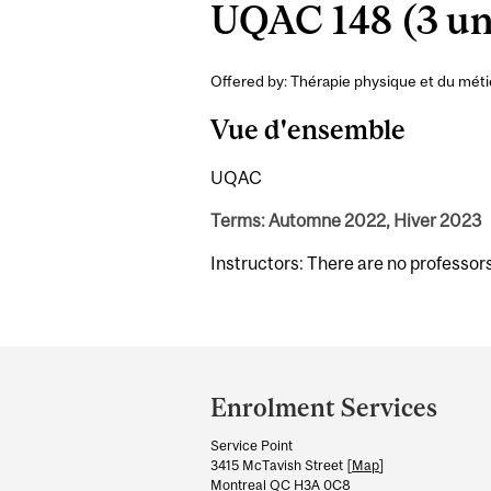
UQAC 148 (3 un
Offered by: Thérapie physique et du méti
Vue d'ensemble
UQAC
Terms: Automne 2022, Hiver 2023
Instructors: There are no professor
Department
and
Enrolment Services
University
Service Point
Information
3415 McTavish Street [
Map
]
Montreal QC H3A 0C8