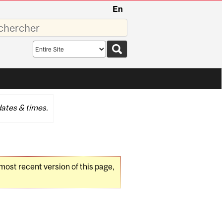
En
sez
Search
scope
ates & times.
 most recent version of this page,