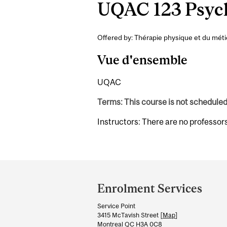
UQAC 123 Psycho
Offered by: Thérapie physique et du méti
Vue d'ensemble
UQAC
Terms: This course is not schedule
Instructors: There are no professor
Department
and
Enrolment Services
University
Service Point
Information
3415 McTavish Street [
Map
]
Montreal QC H3A 0C8