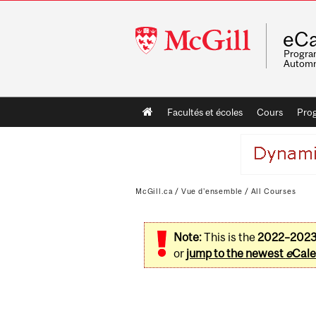
McGill
eCa
University
Program
Automn
Main
Facultés et écoles
Cours
Pro
navigation
McGill.ca
/
Vue d'ensemble
/
All Courses
Note:
This is the
2022–202
or
jump to the newest
e
Cale