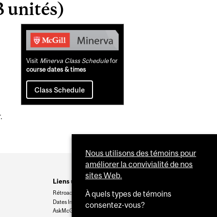
 unités)
Related
Content
Visit
Minerva Class Schedule
for
course dates & times
Class Schedule
.
Nous utilisons des témoins pour
améliorer la convivialité de nos
sites Web.
Liens utiles
Rétroaction
À quels types de témoins
Dates Importantes
consentez-vous?
AskMcGill