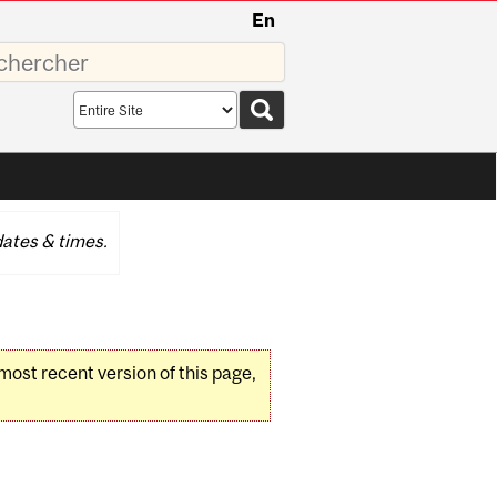
En
sez
Search
scope
ates & times.
 most recent version of this page,