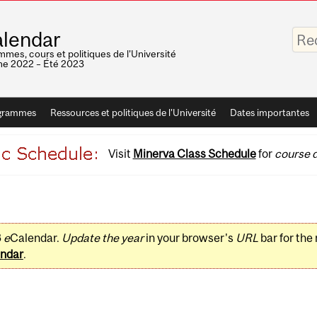
Saisis
lendar
vos
mots-
mes, cours et politiques de l'Université
clés
e 2022 – Été 2023
grammes
Ressources et politiques de l'Université
Dates importantes
Visit
Minerva Class Schedule
for
course d
3
e
Calendar.
Update the year
in your browser's
URL
bar for the
ndar
.