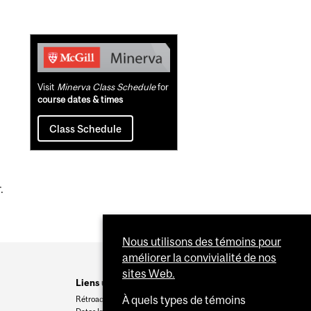
Related
Content
Visit
Minerva Class Schedule
for
course dates & times
Class Schedule
.
Nous utilisons des témoins pour
améliorer la convivialité de nos
sites Web.
Liens utiles
À quels types de témoins
Rétroaction