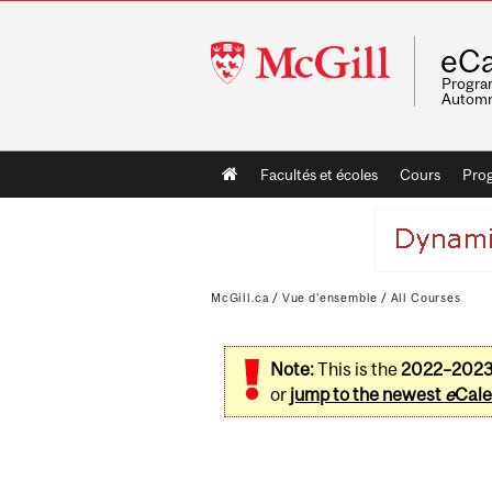
McGill
eCa
University
Program
Automn
Main
Facultés et écoles
Cours
Pro
navigation
McGill.ca
/
Vue d'ensemble
/
All Courses
Note:
This is the
2022–202
or
jump to the newest
e
Cale