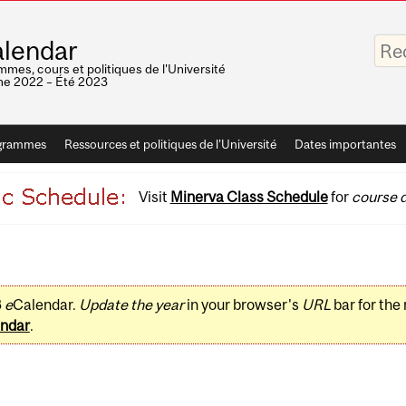
Saisis
lendar
vos
mots-
mes, cours et politiques de l'Université
clés
e 2022 – Été 2023
grammes
Ressources et politiques de l'Université
Dates importantes
Visit
Minerva Class Schedule
for
course d
3
e
Calendar.
Update the year
in your browser's
URL
bar for the
ndar
.