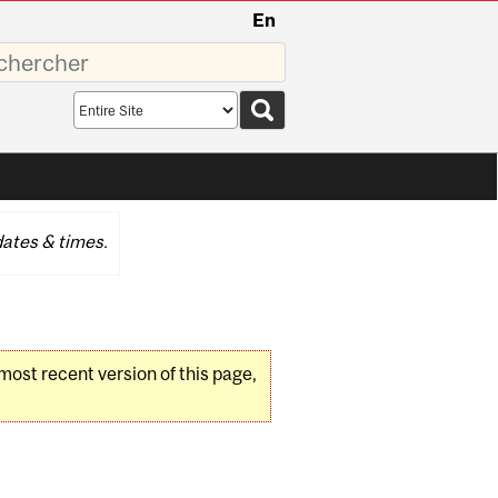
En
sez
Search
scope
ates & times.
 most recent version of this page,