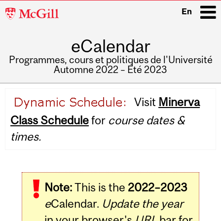
McGill
En
University
eCalendar
i
Programmes, cours et politiques de l'Université
Automne 2022 – Été 2023
Main
Visit
Minerva
navigation
Class Schedule
for
course dates &
times.
Note:
This is the
2022–2023
e
Calendar.
Update the year
in your browser's
URL
bar for