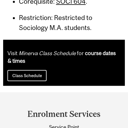
Corequisite:
SOCI 604
.
Restriction: Restricted to
Sociology M.A. students.
Visit
Minerva Class Schedule
for
course dates
& times
Class Schedule
Department
and
Enrolment Services
University
Service Point