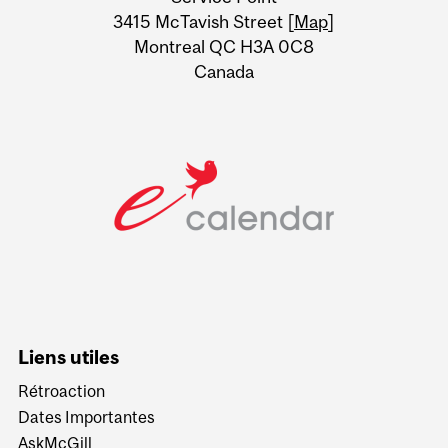
Information
3415 McTavish Street [
Map
]
Montreal QC H3A 0C8
Canada
Liens utiles
Rétroaction
Dates Importantes
AskMcGill