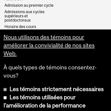
Admission au premier cycle
Admissions aux cycles
supérieurs et
postdoctoraux
Horaire des cours
Visual Schedule Builder
Nous utilisons des témoins pour
Services aux étudiants
améliorer la convivialité de nos sites
Web.
À quels types de témoins consentez-
vous?
Les témoins strictement nécessaires
Les témoins utilisées pour
l'amélioration de la performance
© Université McGill, 2026