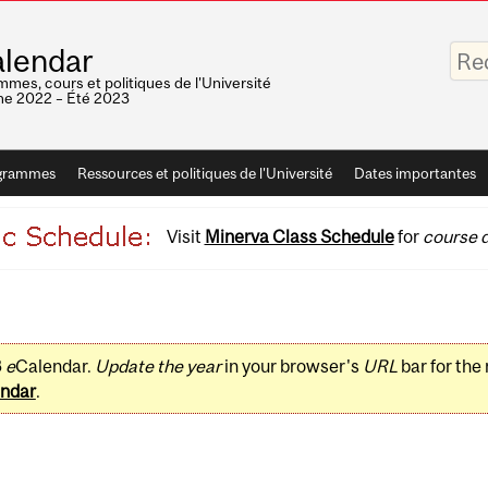
Saisis
lendar
vos
mots-
mes, cours et politiques de l'Université
clés
e 2022 – Été 2023
grammes
Ressources et politiques de l'Université
Dates importantes
Visit
Minerva Class Schedule
for
course d
3
e
Calendar.
Update the year
in your browser's
URL
bar for the
ndar
.