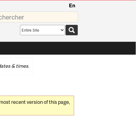
En
sez
Search
scope
ates & times.
 most recent version of this page,