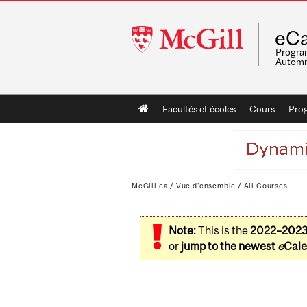
McGill
eCa
University
Program
Automn
Main
Facultés et écoles
Cours
Pro
navigation
McGill.ca
/
Vue d'ensemble
/
All Courses
Note:
This is the
2022–202
or
jump to the newest
e
Cale