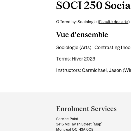
SOCI 250 Social
Offered by: Sociologie (
Faculté des arts
)
Vue d'ensemble
Sociologie (Arts) : Contrasting the
Terms: Hiver 2023
Instructors: Carmichael, Jason (Wi
Department
and
Enrolment Services
University
Service Point
Information
3415 McTavish Street [
Map
]
Montreal QC H3A 0C8