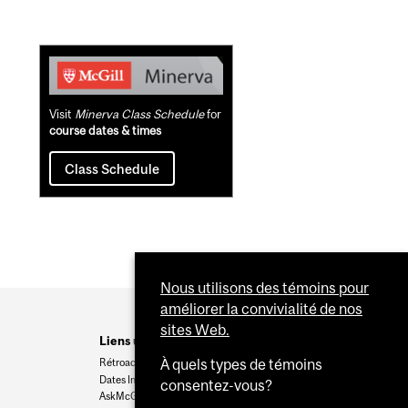
Related
Content
Visit
Minerva Class Schedule
for
course dates & times
Class Schedule
Nous utilisons des témoins pour
améliorer la convivialité de nos
sites Web.
Liens utiles
Rétroaction
À quels types de témoins
Dates Importantes
consentez-vous?
AskMcGill