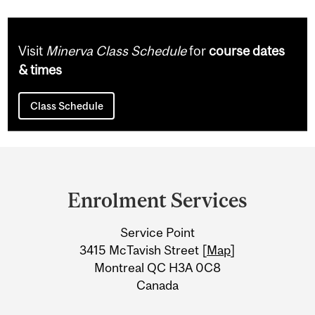
Visit
Minerva Class Schedule
for
course dates
& times
Class Schedule
Department
and
Enrolment Services
University
Service Point
Information
3415 McTavish Street [
Map
]
Montreal QC H3A 0C8
Canada