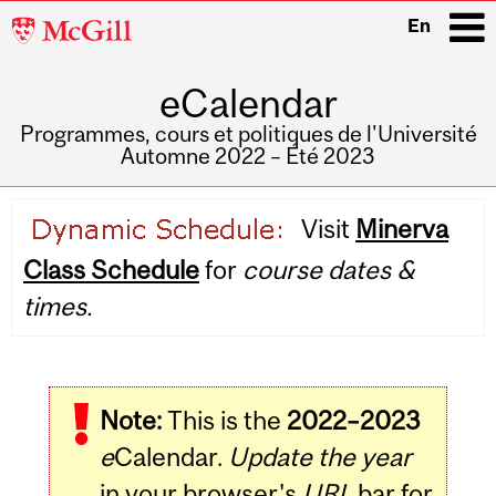
McGill
En
University
eCalendar
i
Programmes, cours et politiques de l'Université
Automne 2022 – Été 2023
Main
Visit
Minerva
navigation
Class Schedule
for
course dates &
times.
Note:
This is the
2022–2023
e
Calendar.
Update the year
in your browser's
URL
bar for