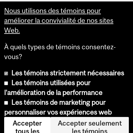
Visual Schedule Builder
Nous utilisons des témoins pour
Services aux étudiants
améliorer la convivialité de nos sites
Web.
À quels types de témoins consentez-
vous?
Les témoins strictement nécessaires
Les témoins utilisées pour
l'amélioration de la performance
© Université McGill, 2026
Les témoins de marketing pour
Accessibilité
personnaliser vos expériences web
Avis sur les témoins
Accepter
Accepter seulement
tous les
les témoins
Paramètres des témoins