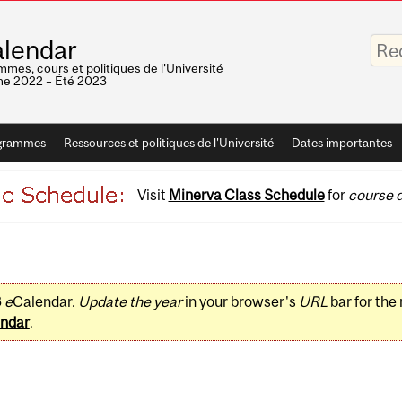
Saisis
lendar
vos
mots-
mes, cours et politiques de l'Université
clés
e 2022 – Été 2023
grammes
Ressources et politiques de l'Université
Dates importantes
Visit
Minerva Class Schedule
for
course d
3
e
Calendar.
Update the year
in your browser's
URL
bar for the
ndar
.