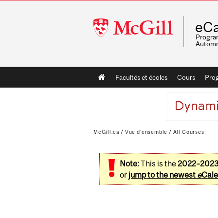
McGill
eCa
University
Program
Automn
Main
Facultés et écoles
Cours
Pro
navigation
McGill.ca
/
Vue d'ensemble
/
All Courses
Note:
This is the
2022–202
or
jump to the newest
e
Cale