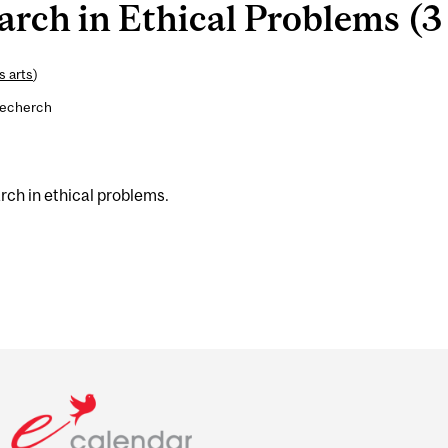
rch in Ethical Problems (3 
s arts
)
recherch
arch in ethical problems.