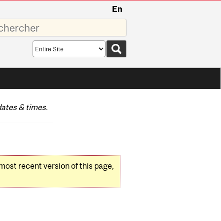
En
sez
Search
scope
ates & times.
 most recent version of this page,