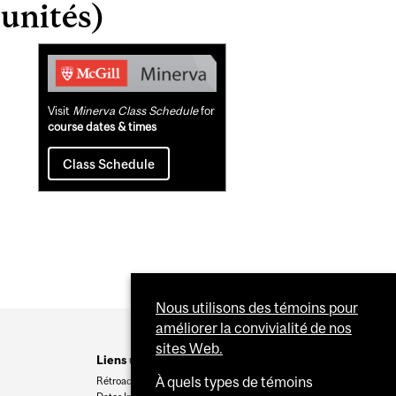
unités)
Related
Content
Visit
Minerva Class Schedule
for
course dates & times
Class Schedule
Nous utilisons des témoins pour
améliorer la convivialité de nos
sites Web.
Liens utiles
À quels types de témoins
Rétroaction