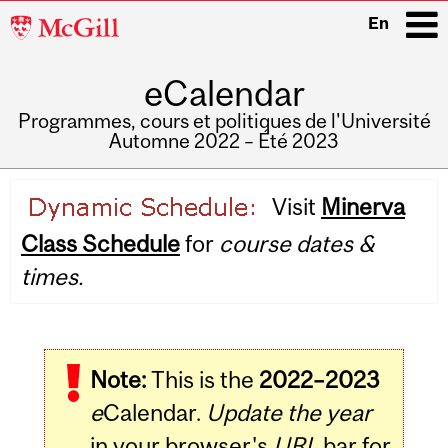
McGill
En
University
eCalendar
i
Programmes, cours et politiques de l'Université
Automne 2022 – Été 2023
Main
Visit
Minerva
navigation
Class Schedule
for
course dates &
times.
Note:
This is the
2022–2023
e
Calendar.
Update the year
in your browser's
URL
bar for