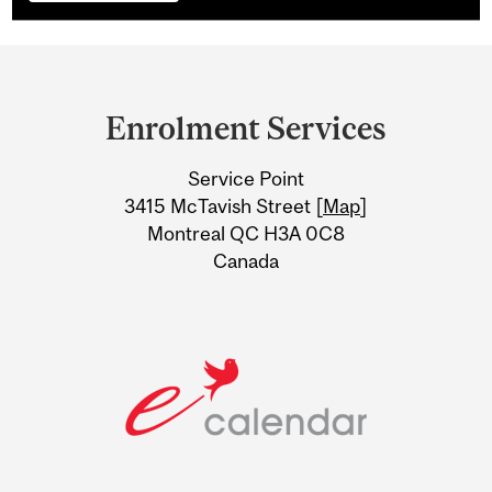
Department
and
Enrolment Services
University
Service Point
Information
3415 McTavish Street [
Map
]
Montreal QC H3A 0C8
Canada