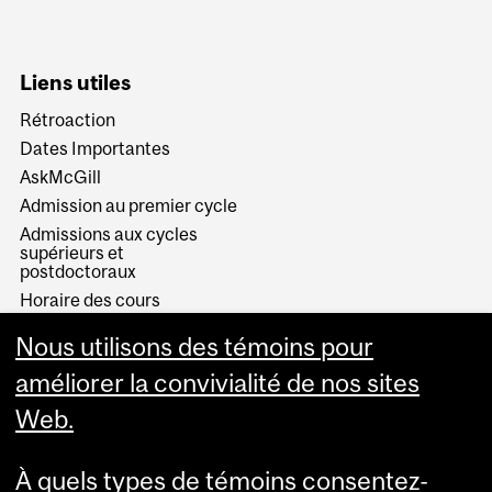
Liens utiles
Rétroaction
Dates Importantes
AskMcGill
Admission au premier cycle
Admissions aux cycles
supérieurs et
postdoctoraux
Horaire des cours
Visual Schedule Builder
Nous utilisons des témoins pour
Services aux étudiants
améliorer la convivialité de nos sites
Web.
À quels types de témoins consentez-