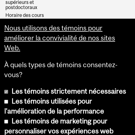
supérieurs et
postdoctoraux
Horaire des cours
Visual Schedule Builder
Nous utilisons des témoins pour
Services aux étudiants
améliorer la convivialité de nos sites
Web.
À quels types de témoins consentez-
vous?
Les témoins strictement nécessaires
Les témoins utilisées pour
l'amélioration de la performance
© Université McGill, 2026
Les témoins de marketing pour
Accessibilité
personnaliser vos expériences web