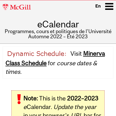
McGill
En
University
eCalendar
i
Programmes, cours et politiques de l'Université
Automne 2022 – Été 2023
Main
Visit
Minerva
navigation
Class Schedule
for
course dates &
times.
Note:
This is the
2022–2023
e
Calendar.
Update the year
in your browser's
URL
bar for