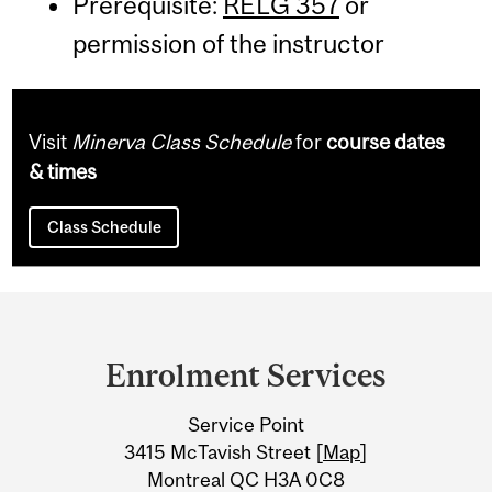
Prerequisite:
RELG 357
or
permission of the instructor
Visit
Minerva Class Schedule
for
course dates
& times
Class Schedule
Department
and
Enrolment Services
University
Service Point
Information
3415 McTavish Street [
Map
]
Montreal QC H3A 0C8