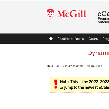
McGill
eCa
University
Program
Automn
Main
Facultés et écoles
Cours
Pro
navigation
McGill.ca
/
Vue d'ensemble
/
All Courses
Note:
This is the
2022–202
or
jump to the newest
e
Cale