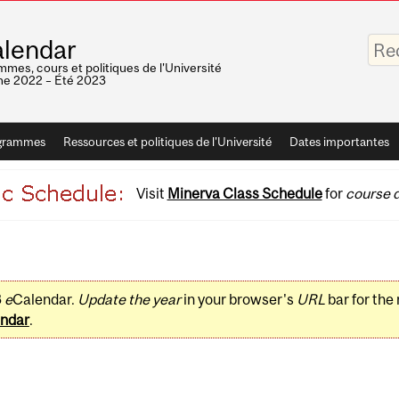
Saisis
lendar
vos
mots-
mes, cours et politiques de l'Université
clés
e 2022 – Été 2023
grammes
Ressources et politiques de l'Université
Dates importantes
Visit
Minerva Class Schedule
for
course d
3
e
Calendar.
Update the year
in your browser's
URL
bar for the
ndar
.