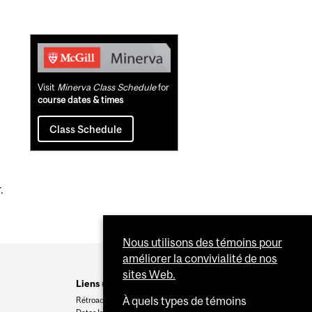
)
Related
Content
Visit
Minerva Class Schedule
for
course dates & times
Class Schedule
.
Nous utilisons des témoins pour
améliorer la convivialité de nos
sites Web.
Liens utiles
À quels types de témoins
Rétroaction