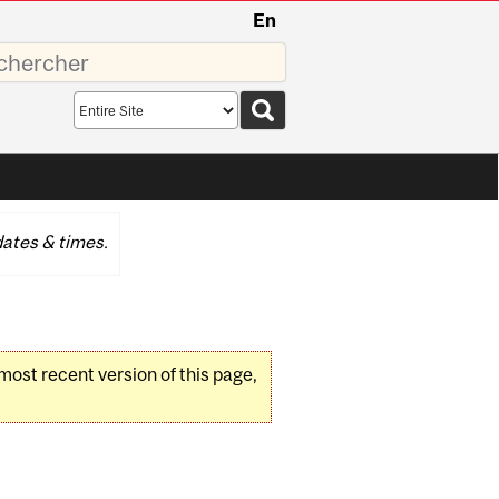
En
sez
Search
scope
ates & times.
 most recent version of this page,