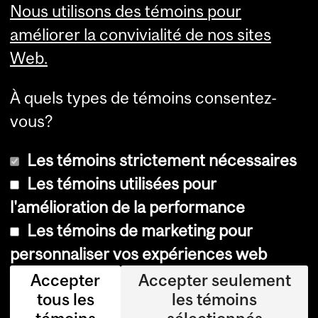
Nous utilisons des témoins pour
Services aux étudiants
améliorer la convivialité de nos sites
Web.
À quels types de témoins consentez-
vous?
Les témoins strictement nécessaires
Les témoins utilisées pour
l'amélioration de la performance
© Université McGill, 2026
Les témoins de marketing pour
Accessibilité
personnaliser vos expériences web
Avis sur les témoins
Accepter
Accepter seulement
tous les
les témoins
Paramètres des témoins