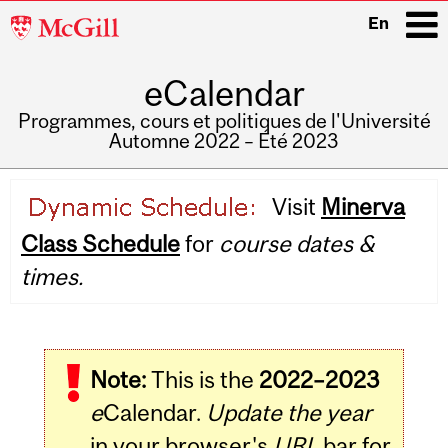
McGill
En
University
eCalendar
i
Programmes, cours et politiques de l'Université
Automne 2022 – Été 2023
Main
Visit
Minerva
navigation
Class Schedule
for
course dates &
times.
Note:
This is the
2022–2023
e
Calendar.
Update the year
in your browser's
URL
bar for