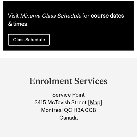
Visit
Minerva Class Schedule
for
course dates
& times
Class Schedule
Department
and
Enrolment Services
University
Service Point
Information
3415 McTavish Street [
Map
]
Montreal QC H3A 0C8
Canada