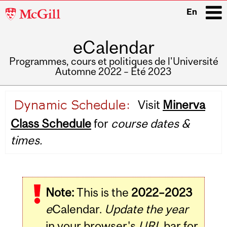
McGill
En
University
eCalendar
i
Programmes, cours et politiques de l'Université
Automne 2022 – Été 2023
Main
Visit
Minerva
navigation
Class Schedule
for
course dates &
times.
Note:
This is the
2022–2023
e
Calendar.
Update the year
in your browser's
URL
bar for