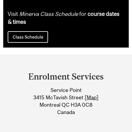
Visit
Minerva Class Schedule
for
course dates
& times
Class Schedule
Department
and
Enrolment Services
University
Service Point
Information
3415 McTavish Street [
Map
]
Montreal QC H3A 0C8
Canada