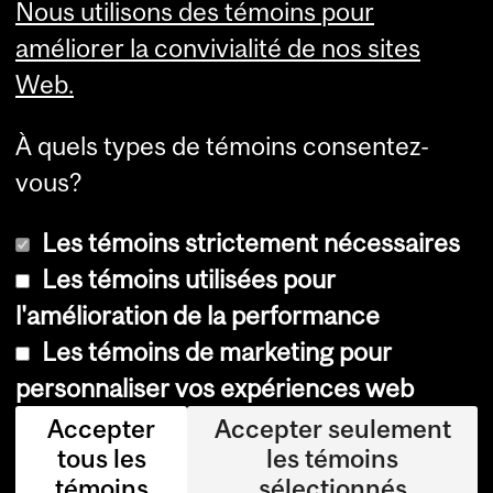
Nous utilisons des témoins pour
Services aux étudiants
améliorer la convivialité de nos sites
Web.
À quels types de témoins consentez-
vous?
Les témoins strictement nécessaires
Les témoins utilisées pour
l'amélioration de la performance
© Université McGill, 2026
Les témoins de marketing pour
Accessibilité
personnaliser vos expériences web
Avis sur les témoins
Accepter
Accepter seulement
tous les
les témoins
Paramètres des témoins
témoins
sélectionnés