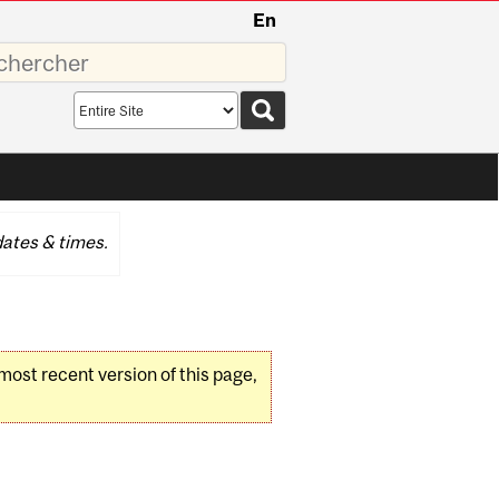
En
sez
Search
scope
ates & times.
 most recent version of this page,