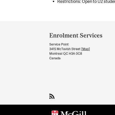
Restrictions: Open to U2 stude
Department
and
Enrolment Services
University
Service Point
Information
3415 McTavish Street [
Map
]
Montreal QC H3A 0C8
Canada