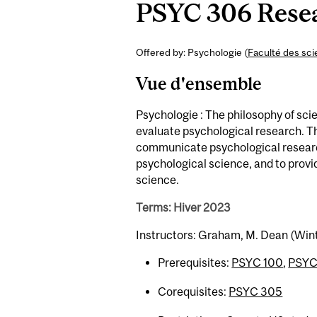
PSYC 306 Resea
Offered by: Psychologie (
Faculté des sc
Vue d'ensemble
Psychologie : The philosophy of sci
evaluate psychological research. Th
communicate psychological researc
psychological science, and to provi
science.
Terms: Hiver 2023
Instructors: Graham, M. Dean (Win
Prerequisites:
PSYC 100
,
PSYC
Corequisites:
PSYC 305