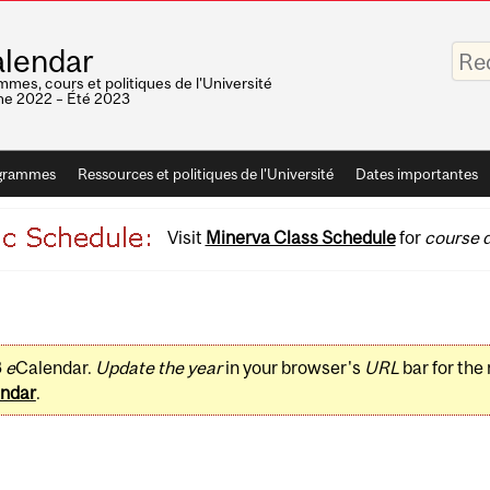
Saisis
lendar
vos
mots-
mes, cours et politiques de l'Université
clés
e 2022 – Été 2023
grammes
Ressources et politiques de l'Université
Dates importantes
Visit
Minerva Class Schedule
for
course d
3
e
Calendar.
Update the year
in your browser's
URL
bar for the
ndar
.