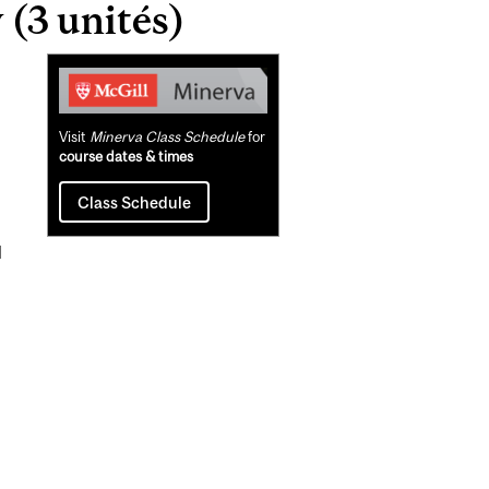
(3 unités)
Related
Content
Visit
Minerva Class Schedule
for
course dates & times
Class Schedule
l