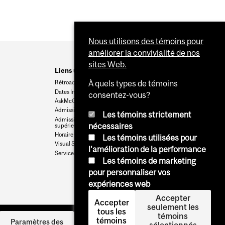
Nous utilisons des témoins pour
améliorer la convivialité de nos
sites Web.
Liens utiles
Rétroaction
À quels types de témoins
Dates Importantes
consentez-vous?
AskMcGill
Admission au premier cycle
Les témoins strictement
Admissions aux cycles
nécessaires
supérieurs et postdoctoraux
Horaire des cours
Les témoins utilisées pour
Visual Schedule Builder
l'amélioration de la performance
Services aux étudiants
Les témoins de marketing
pour personnaliser vos
expériences web
Accepter
Accepter
seulement les
tous les
témoins
témoins
Se
Paramètres des