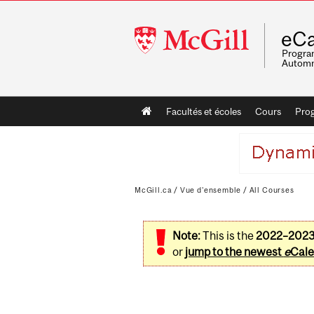
McGill
eCa
University
Program
Automn
Main
Facultés et écoles
Cours
Pro
navigation
McGill.ca
/
Vue d'ensemble
/
All Courses
Note:
This is the
2022–202
or
jump to the newest
e
Cale