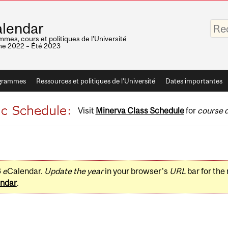
Saisis
lendar
vos
mots-
mes, cours et politiques de l'Université
clés
e 2022 – Été 2023
grammes
Ressources et politiques de l'Université
Dates importantes
Visit
Minerva Class Schedule
for
course d
3
e
Calendar.
Update the year
in your browser's
URL
bar for the
ndar
.