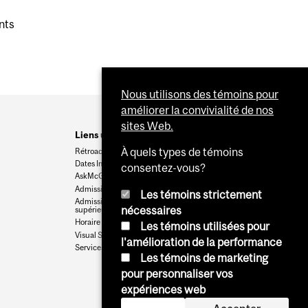
nts
Nous utilisons des témoins pour
améliorer la convivialité de nos
sites Web.
Liens utiles
À quels types de témoins
Rétroaction
Dates Importantes
consentez-vous?
AskMcGill
Admission au premier cycle
Les témoins strictement
Admissions aux cycles
nécessaires
supérieurs et postdoctoraux
Horaire des cours
Les témoins utilisées pour
Visual Schedule Builder
l'amélioration de la performance
Services aux étudiants
Les témoins de marketing
pour personnaliser vos
expériences web