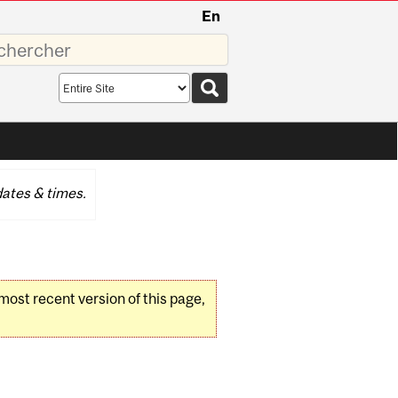
En
sez
Search
scope
ates & times.
 most recent version of this page,