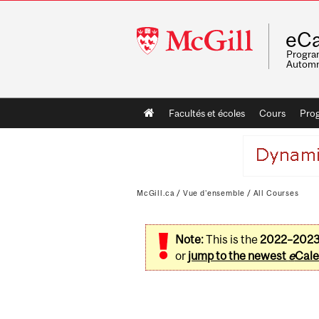
McGill
eCa
University
Program
Automn
Main
Facultés et écoles
Cours
Pro
navigation
McGill.ca
/
Vue d'ensemble
/
All Courses
Note:
This is the
2022–202
or
jump to the newest
e
Cale