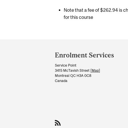
Note that a fee of $262.94 is c
for this course
Department
and
Enrolment Services
University
Service Point
Information
3415 McTavish Street [
Map
]
Montreal QC H3A 0C8
Canada