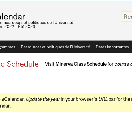
Saisis
lendar
vos
mots-
mes, cours et politiques de l'Université
clés
e 2022 – Été 2023
grammes
Ressources et politiques de l'Université
Dates importantes
Visit
Minerva Class Schedule
for
course d
3
e
Calendar.
Update the year
in your browser's
URL
bar for the
ndar
.