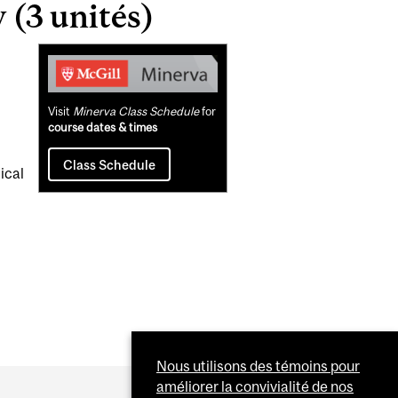
 (3 unités)
Related
Content
Visit
Minerva Class Schedule
for
course dates & times
Class Schedule
ical
Nous utilisons des témoins pour
améliorer la convivialité de nos