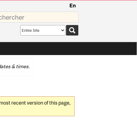
En
sez
Search
scope
ates & times.
 most recent version of this page,