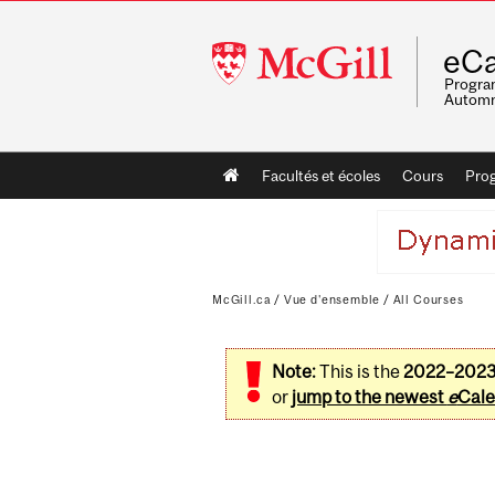
McGill
eCa
University
Program
Automn
Main
Facultés et écoles
Cours
Pro
navigation
McGill.ca
/
Vue d'ensemble
/
All Courses
Note:
This is the
2022–202
or
jump to the newest
e
Cale