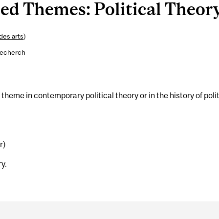
ed Themes: Political Theory
des arts
)
recherch
theme in contemporary political theory or in the history of polit
r)
ry.