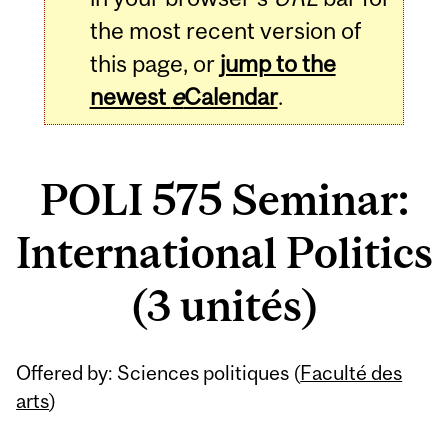
the most recent version of
this page, or
jump to the
newest
e
Calendar
.
POLI 575 Seminar:
International Politics
(3 unités)
Related
Offered by: Sciences politiques (
Faculté des
Content
arts
)