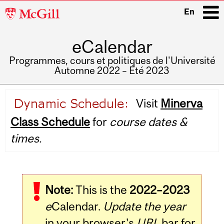
McGill
En
University
eCalendar
i
Programmes, cours et politiques de l'Université
Automne 2022 – Été 2023
Main
Visit
Minerva
navigation
Class Schedule
for
course dates &
times.
Note:
This is the
2022–2023
e
Calendar.
Update the year
in your browser's
URL
bar for