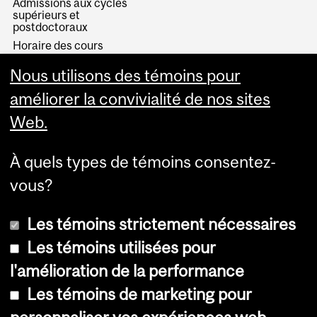
Admissions aux cycles
supérieurs et
postdoctoraux
Horaire des cours
Visual Schedule Builder
Nous utilisons des témoins pour
Services aux étudiants
améliorer la convivialité de nos sites
Web.
À quels types de témoins consentez-
vous?
Les témoins strictement nécessaires
Les témoins utilisées pour
l'amélioration de la performance
© Université McGill, 2026
Les témoins de marketing pour
Accessibilité