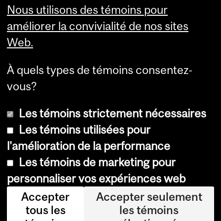
Visual Schedule Builder
Nous utilisons des témoins pour
Services aux étudiants
améliorer la convivialité de nos sites
Web.
À quels types de témoins consentez-
vous?
Les témoins strictement nécessaires
Les témoins utilisées pour
l'amélioration de la performance
© Université McGill, 2026
Les témoins de marketing pour
Accessibilité
personnaliser vos expériences web
Avis sur les témoins
Accepter
Accepter seulement
tous les
les témoins
Paramètres des témoins