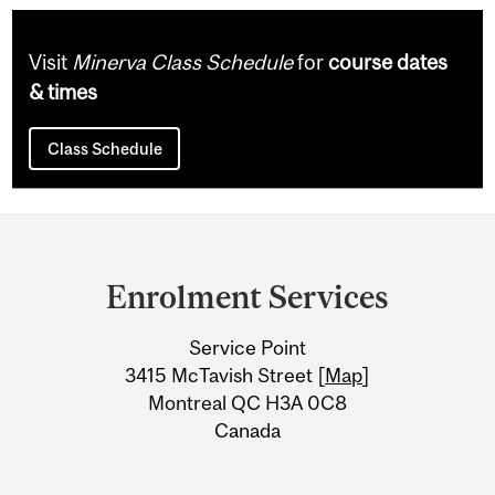
Visit
Minerva Class Schedule
for
course dates
& times
Class Schedule
Department
and
Enrolment Services
University
Service Point
Information
3415 McTavish Street [
Map
]
Montreal QC H3A 0C8
Canada