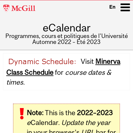
McGill
En
University
eCalendar
i
Programmes, cours et politiques de l'Université
Automne 2022 – Été 2023
Main
Visit
Minerva
navigation
Class Schedule
for
course dates &
times.
Note:
This is the
2022–2023
e
Calendar.
Update the year
in your browser's
URL
bar for