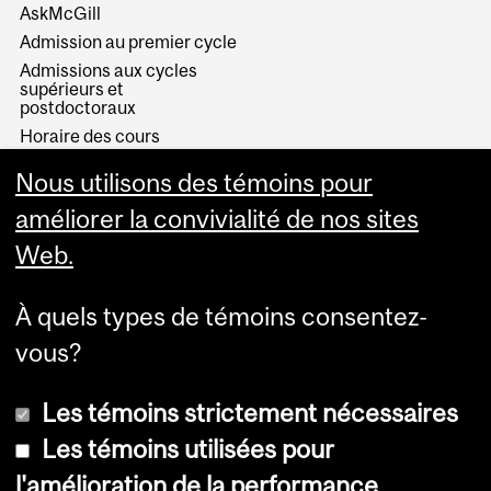
AskMcGill
Admission au premier cycle
Admissions aux cycles
supérieurs et
postdoctoraux
Horaire des cours
Visual Schedule Builder
Nous utilisons des témoins pour
Services aux étudiants
améliorer la convivialité de nos sites
Web.
À quels types de témoins consentez-
vous?
Les témoins strictement nécessaires
Les témoins utilisées pour
l'amélioration de la performance