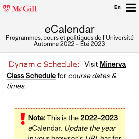
McGill
En
University
eCalendar
i
Programmes, cours et politiques de l'Université
Automne 2022 – Été 2023
Main
Visit
Minerva
navigation
Class Schedule
for
course dates &
times.
Note:
This is the
2022–2023
e
Calendar.
Update the year
in your browser's
URL
bar for