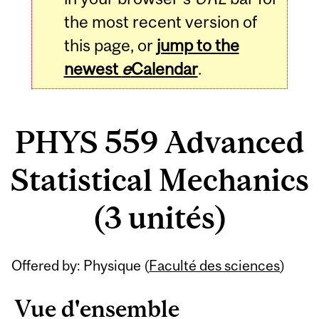
the most recent version of
this page, or
jump to the
newest
e
Calendar
.
PHYS 559 Advanced
Statistical Mechanics
(3 unités)
Related
Offered by: Physique (
Faculté des sciences
)
Content
Vue d'ensemble