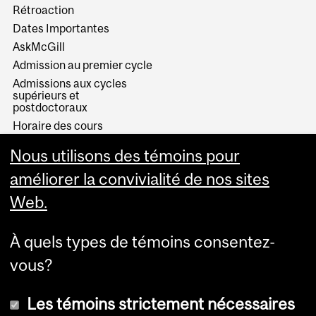
Rétroaction
Dates Importantes
AskMcGill
Admission au premier cycle
Admissions aux cycles
supérieurs et
postdoctoraux
Horaire des cours
Visual Schedule Builder
Nous utilisons des témoins pour
Services aux étudiants
améliorer la convivialité de nos sites
Web.
À quels types de témoins consentez-
vous?
Les témoins strictement nécessaires