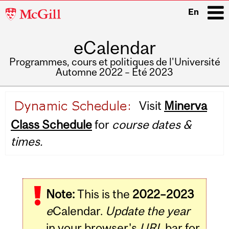
McGill
En
University
eCalendar
i
Programmes, cours et politiques de l'Université
Automne 2022 – Été 2023
Main
Visit
Minerva
navigation
Class Schedule
for
course dates &
times.
Note:
This is the
2022–2023
e
Calendar.
Update the year
in your browser's
URL
bar for