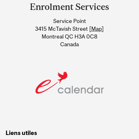
and
Enrolment Services
University
Service Point
Information
3415 McTavish Street [
Map
]
Montreal QC H3A 0C8
Canada
Liens utiles