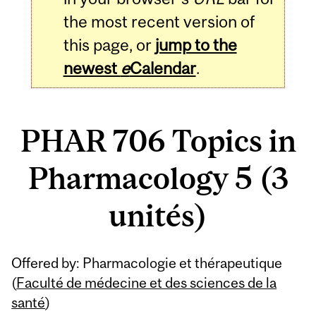
the most recent version of
this page, or
jump to the
newest
e
Calendar
.
PHAR 706 Topics in
Pharmacology 5 (3
unités)
Related
Offered by: Pharmacologie et thérapeutique
Content
(
Faculté de médecine et des sciences de la
santé
)