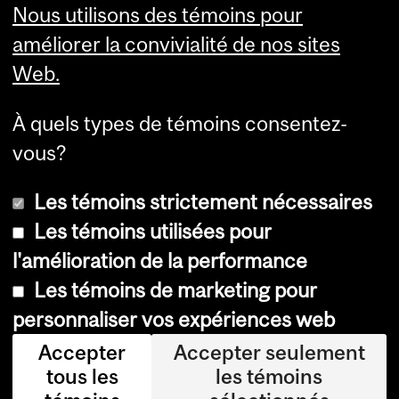
Nous utilisons des témoins pour
Services aux étudiants
améliorer la convivialité de nos sites
Web.
À quels types de témoins consentez-
vous?
Les témoins strictement nécessaires
Les témoins utilisées pour
l'amélioration de la performance
© Université McGill, 2026
Les témoins de marketing pour
Accessibilité
personnaliser vos expériences web
Avis sur les témoins
Accepter
Accepter seulement
tous les
les témoins
Paramètres des témoins