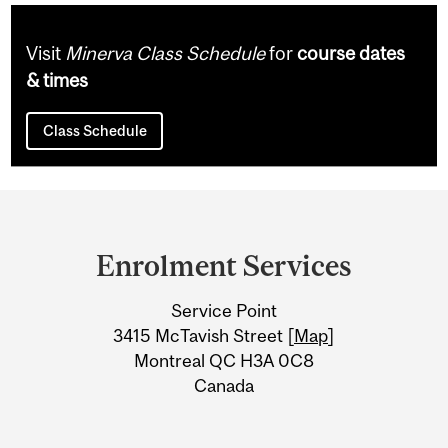
Visit
Minerva Class Schedule
for
course dates
& times
Class Schedule
Department
and
Enrolment Services
University
Service Point
Information
3415 McTavish Street [
Map
]
Montreal QC H3A 0C8
Canada