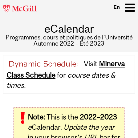
McGill
En
University
eCalendar
i
Programmes, cours et politiques de l'Université
Automne 2022 – Été 2023
Main
Visit
Minerva
navigation
Class Schedule
for
course dates &
times.
Note:
This is the
2022–2023
e
Calendar.
Update the year
in your browser's
URL
bar for