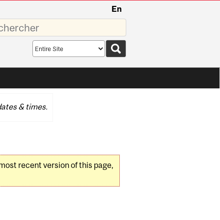
En
sez
Search
scope
ates & times.
 most recent version of this page,