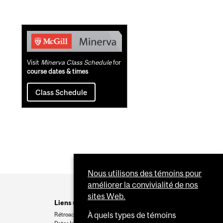
Related
Content
Visit
Minerva Class Schedule
for
course dates & times
Class Schedule
Nous utilisons des témoins pour
améliorer la convivialité de nos
sites Web.
Liens utiles
À quels types de témoins
Rétroaction