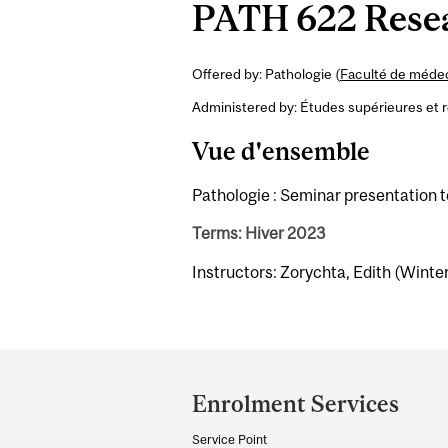
PATH 622 Resea
Offered by: Pathologie (
Faculté de médec
Administered by: Études supérieures et 
Vue d'ensemble
Pathologie : Seminar presentation t
Terms: Hiver 2023
Instructors: Zorychta, Edith (Winte
Department
and
Enrolment Services
University
Service Point