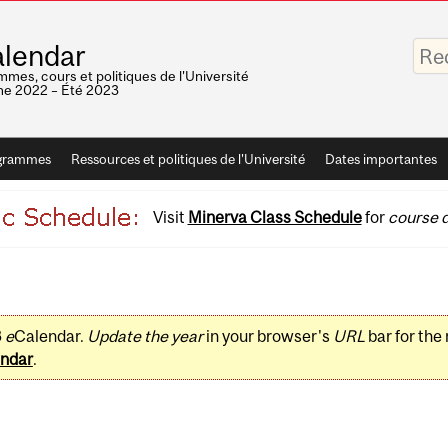
Saisis
lendar
vos
mots-
mes, cours et politiques de l'Université
clés
e 2022 – Été 2023
grammes
Ressources et politiques de l'Université
Dates importantes
Visit
Minerva Class Schedule
for
course d
3
e
Calendar.
Update the year
in your browser's
URL
bar for the
ndar
.