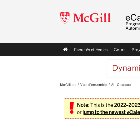
McGill
eCa
University
Program
Automn
Main
Facultés et écoles
Cours
Pro
navigation
McGill.ca
/
Vue d'ensemble
/
All Courses
Note:
This is the
2022–202
or
jump to the newest
e
Cale