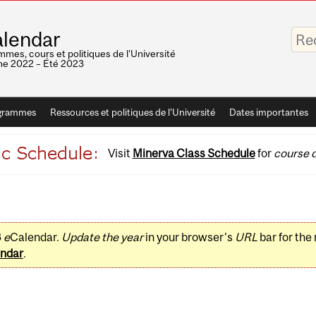
Saisis
lendar
vos
mots-
mes, cours et politiques de l'Université
clés
e 2022 – Été 2023
grammes
Ressources et politiques de l'Université
Dates importantes
Visit
Minerva Class Schedule
for
course d
3
e
Calendar.
Update the year
in your browser's
URL
bar for the
ndar
.