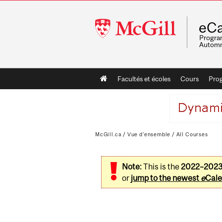
McGill
eCa
University
Program
Automn
Main
Facultés et écoles
Cours
Pro
navigation
McGill.ca
/
Vue d'ensemble
/
All Courses
Note:
This is the
2022–202
or
jump to the newest
e
Cale