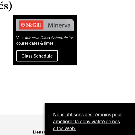
és)
Related
Content
Visit
Minerva Class Schedule
for
course dates & times
Class Schedule
Nous utilisons des témoins pour
améliorer la convivialité de nos
sites Web.
Liens utiles