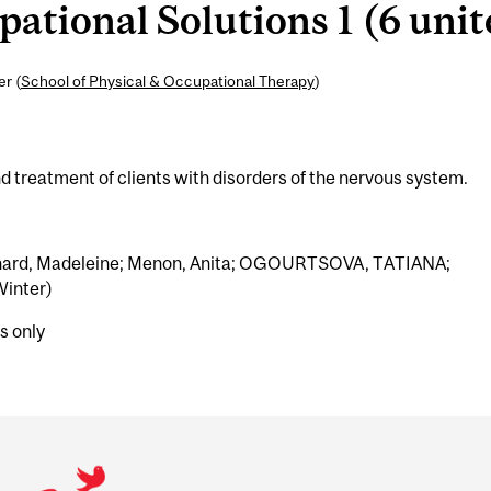
tional Solutions 1 (6 unit
er (
School of Physical & Occupational Therapy
)
 treatment of clients with disorders of the nervous system.
onnard, Madeleine; Menon, Anita; OGOURTSOVA, TATIANA;
Winter)
s only