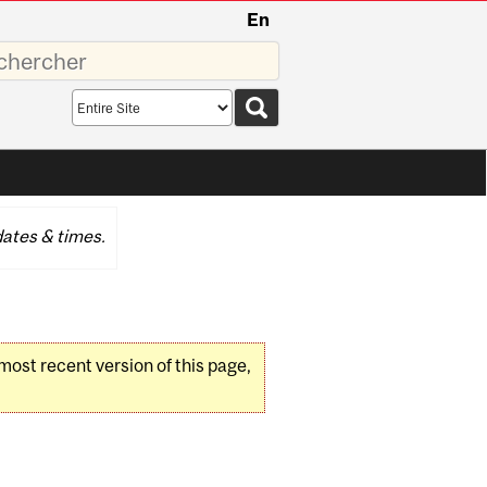
En
sez
Search
scope
ates & times.
 most recent version of this page,