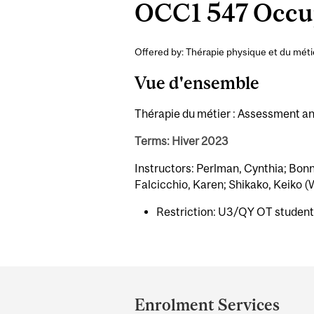
OCC1 547 Occupa
Offered by: Thérapie physique et du méti
Vue d'ensemble
Thérapie du métier : Assessment and
Terms: Hiver 2023
Instructors: Perlman, Cynthia; B
Falcicchio, Karen; Shikako, Keiko (
Restriction: U3/QY OT student
Department
and
Enrolment Services