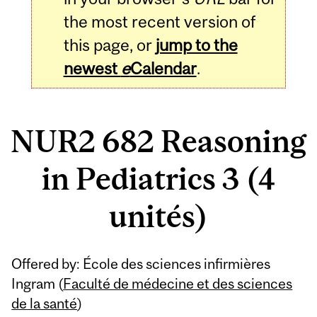
the most recent version of
this page, or
jump to the
newest
e
Calendar
.
NUR2 682 Reasoning
in Pediatrics 3 (4
unités)
Related
Offered by: École des sciences infirmières
Content
Ingram (
Faculté de médecine et des sciences
de la santé
)