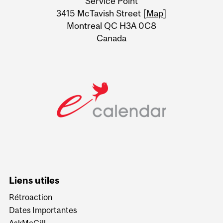
Service Point
Information
3415 McTavish Street [
Map
]
Montreal QC H3A 0C8
Canada
Liens utiles
Rétroaction
Dates Importantes