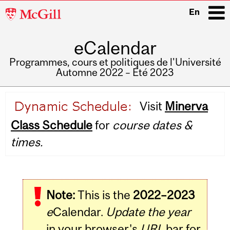
McGill
En
University
eCalendar
i
Programmes, cours et politiques de l'Université
Automne 2022 – Été 2023
Main
Visit
Minerva
navigation
Class Schedule
for
course dates &
times.
Note:
This is the
2022–2023
e
Calendar.
Update the year
in your browser's
URL
bar for