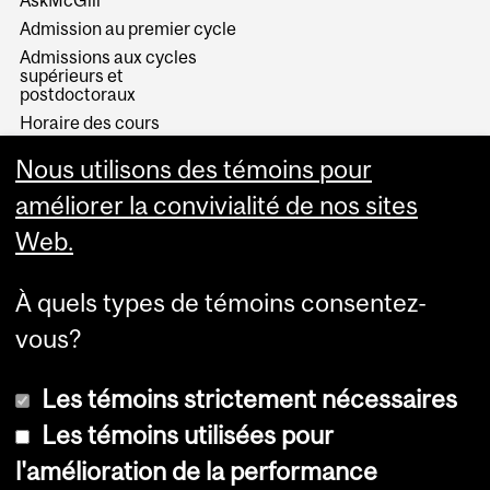
AskMcGill
Admission au premier cycle
Admissions aux cycles
supérieurs et
postdoctoraux
Horaire des cours
Visual Schedule Builder
Nous utilisons des témoins pour
Services aux étudiants
améliorer la convivialité de nos sites
Web.
À quels types de témoins consentez-
vous?
Les témoins strictement nécessaires
Les témoins utilisées pour
l'amélioration de la performance