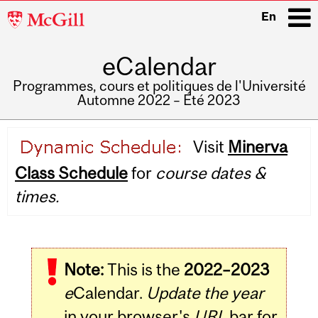
McGill
En
University
eCalendar
i
Programmes, cours et politiques de l'Université
Automne 2022 – Été 2023
Main
Visit
Minerva
navigation
Class Schedule
for
course dates &
times.
Note:
This is the
2022–2023
e
Calendar.
Update the year
in your browser's
URL
bar for