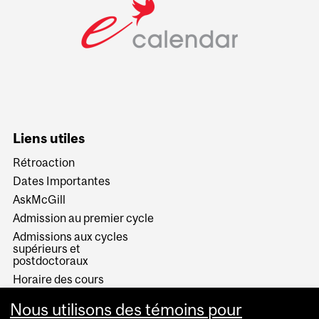
Liens utiles
Rétroaction
Dates Importantes
AskMcGill
Admission au premier cycle
Admissions aux cycles
supérieurs et
postdoctoraux
Horaire des cours
Visual Schedule Builder
Nous utilisons des témoins pour
Services aux étudiants