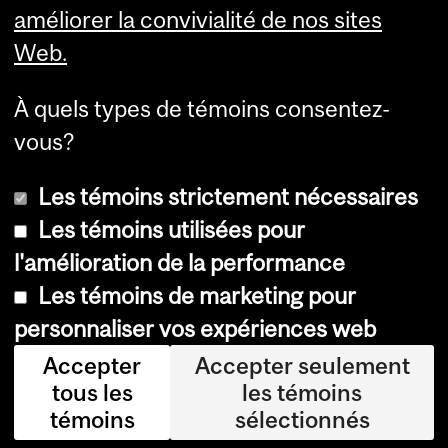
améliorer la convivialité de nos sites
Web.
À quels types de témoins consentez-
vous?
Les témoins strictement nécessaires
Les témoins utilisées pour
l'amélioration de la performance
© Université McGill, 2026
Les témoins de marketing pour
Accessibilité
personnaliser vos expériences web
Avis sur les témoins
Accepter
Accepter seulement
tous les
les témoins
Paramètres des témoins
témoins
sélectionnés
Se connecter