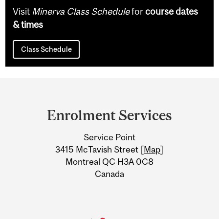
Visit
Minerva Class Schedule
for
course dates
& times
Class Schedule
Department
and
Enrolment Services
University
Service Point
Information
3415 McTavish Street [
Map
]
Montreal QC H3A 0C8
Canada