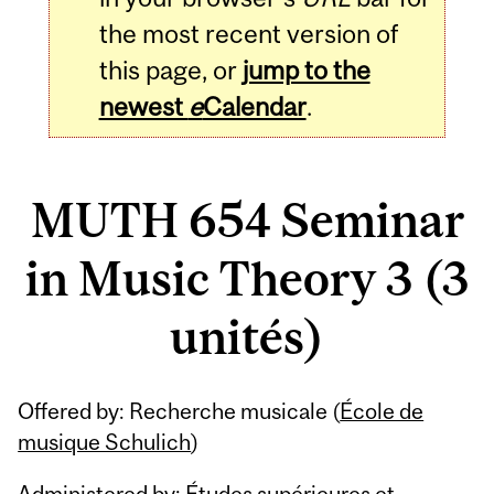
the most recent version of
this page, or
jump to the
newest
e
Calendar
.
MUTH 654 Seminar
in Music Theory 3 (3
unités)
Related
Offered by: Recherche musicale (
École de
Content
musique Schulich
)
Administered by: Études supérieures et