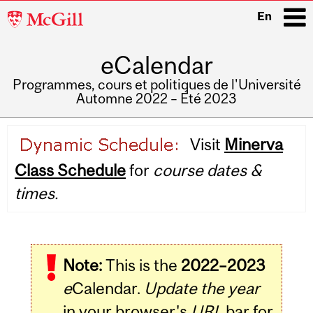
McGill
En
University
eCalendar
i
Programmes, cours et politiques de l'Université
Automne 2022 – Été 2023
Main
Visit
Minerva
navigation
Class Schedule
for
course dates &
times.
Note:
This is the
2022–2023
e
Calendar.
Update the year
in your browser's
URL
bar for