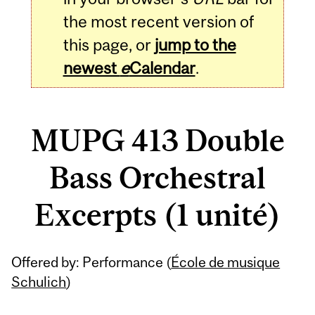
the most recent version of
this page, or
jump to the
newest
e
Calendar
.
MUPG 413 Double
Bass Orchestral
Excerpts (1 unité)
Related
Offered by: Performance (
École de musique
Content
Schulich
)