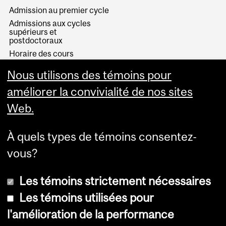
Admission au premier cycle
Admissions aux cycles
supérieurs et
postdoctoraux
Horaire des cours
Visual Schedule Builder
Nous utilisons des témoins pour
Services aux étudiants
améliorer la convivialité de nos sites
Web.
À quels types de témoins consentez-
vous?
Les témoins strictement nécessaires
Les témoins utilisées pour
l'amélioration de la performance
© Université McGill, 2026